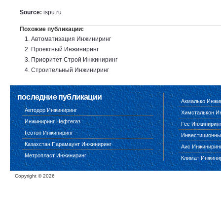
Source:
ispu.ru
Похожие публикации:
Автоматизация Инжиниринг
Проектный Инжиниринг
Приоритет Строй Инжиниринг
Строительный Инжиниринг
последние публикации
Акмалько Инжи
Автодор Инжиниринг
Химсталькон И
Инжиниринг Нефтегаз
Гсс Инжинирин
Геотоп Инжиниринг
Инвестиционны
Казахстан Парамаунт Инжиниринг
Аис Инжинирин
Метропласт Инжиниринг
Климат Инжини
Copyright ©
2026