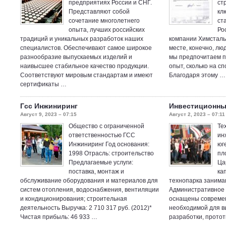
предприятиях России и СНГ.
ст
Представляют собой
кл
сочетание многолетнего
ст
опыта, лучших российских
Ро
традиций и уникальных разработок наших
компании Химсталь
специалистов. Обеспечивают самое широкое
месте, конечно, лю
разнообразие выпускаемых изделий и
мы предпочитаем по
наивысшее стабильное качество продукции.
опыт, сколько на с
Соответствуют мировым стандартам и имеют
Благодаря этому …
сертификаты …
Гсс Инжиниринг
Инвестиционны
Август 9, 2023 – 07:15
Август 2, 2023 – 07:11
Общество с ограниченной
Те
ответственностью ГСС
ин
Инжиниринг Год основания:
юг
1998 Отрасль: строительство
пл
Предлагаемые услуги:
Ца
поставка, монтаж и
ка
обслуживание оборудования и материалов для
технопарка занимаю
систем отопления, водоснабжения, вентиляции
Административное 
и кондиционирования; строительная
оснащены совреме
деятельность Выручка: 2 710 317 руб. (2012)*
необходимой для в
Чистая прибыль: 46 933 …
разработки, прото