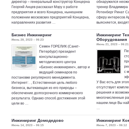
директор – генеральный конструктор Концерна
обнаружился неож
Георгий Анцев рассказал Мэру о работе
тренер Владимира 
предприятия и всего Концерна, нынешнем
Ротенберг Ринат С
положении московских предприятий Концерна,
сферу интересов Ар
направлениях развития …
выясняется, входят
Бизнес Инжиниринг
Инжиниринг Те
Оборудования
Июнь 28, 2023 – 06:23
Июнь 21, 2023 – 06:21
Семен ГОРЕЛИК (Санкт-
Пе
Петербург) президент
ст
консультационно-
пр
методического центра
ре
«Бизнес-инжиниринг», автор и
с 
ведущий семинаров по
эф
постановке регулярного менеджмента.
У Вас есть для это
Интернет: . , Естественная цель любого
отсутствует компле
бизнеса, вытекающая из его природы –
решения и возможн
обеспечение долгосрочного коммерческого
многочисленные ра
результата. Однако способ достижения этой
нашем лице Вы най
цели во …
…
Инжиниринг Домодедово
Инжиниринг Ко
Июнь 14, 2023 – 06:15
Июнь 7, 2023 – 06:12