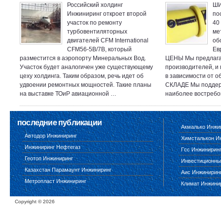
Российский холдинг
ШИ
Инжиниринг откроет второй
по
участок по ремонту
40
турбовентиляторных
ме
двигателей CFM International
об
CFM56-5B/7B, который
Ев
разместится в аэропорту Минеральных Вод.
ЦЕНЫ Мы предлага
Участок будет аналогичен уже существующему
производителей, и
цеху холдинга. Таким образом, речь идет об
в зависимости от 
удвоении ремонтных мощностей. Такие планы
СКЛАДЕ Мы поддер
на выставке ТОиР авиационной …
наиболее востреб
последние публикации
Акмалько Инжи
Автодор Инжиниринг
Химсталькон И
Инжиниринг Нефтегаз
Гсс Инжинирин
Геотоп Инжиниринг
Инвестиционны
Казахстан Парамаунт Инжиниринг
Аис Инжинирин
Метропласт Инжиниринг
Климат Инжини
Copyright ©
2026