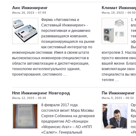
Аис Инжиниринг
Климат Инжини
Июль 26, 2023 – 07:09
Июль 19, 2023 – 06:50
Фирма «Автоматика и
1.
Системный Инжиниринг» -
вл
перспективная и динамично
те
развивающаяся компания,
те
позиционирующаяся на рынке
эф
как системный интегратор по
Вы
инженерным системам. Имея в своем штате
контролем 3. Насл
высококлассных инженеров-специалистов в
просто меняем окн
области автоматизации и диспетчеризации,
вашей жизни. Благ
технологии интеллектуального здания,
комплектации окон
проектирования, системного …
специалиста вы мо
теплее …
Нпп Инжиниринг Новгород
Пи Инжиниринг
Июль 12, 2023 – 06:48
Июль 5, 2023 – 06:32
8 февраля 2017 года
Ор
состоялся визит Мэра Москвы
Ве
Сергея Собянина на дочернее
Кр
предприятие АО «Концерн
сп
«Моринсис-Агат» – АО «НПП
го
«Салют». Генеральный
«Р