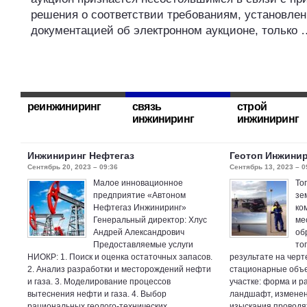
решения о соответствии требованиям, установле
документацией об электронном аукционе, только 
реинжиниринг
связь
строй
инжиниринг
инжиниринг
Инжиниринг Нефтегаз
Геотоп Инжини
Сентябрь 20, 2023 – 09:36
Сентябрь 13, 2023 – 0
Малое инновационное
То
предприятие «Автоном
зе
Нефтегаз Инжиниринг»
ко
Генеральный директор: Хлус
ме
Андрей Александрович
об
Предоставляемые услуги
то
НИОКР: 1. Поиск и оценка остаточных запасов.
результате на чер
2. Анализ разработки и месторождений нефти
стационарные объе
и газа. 3. Моделирование процессов
участке: форма и р
вытеснения нефти и газа. 4. Выбор
ландшафт, изменени
рациональных геолого-технических
изыскания проводя