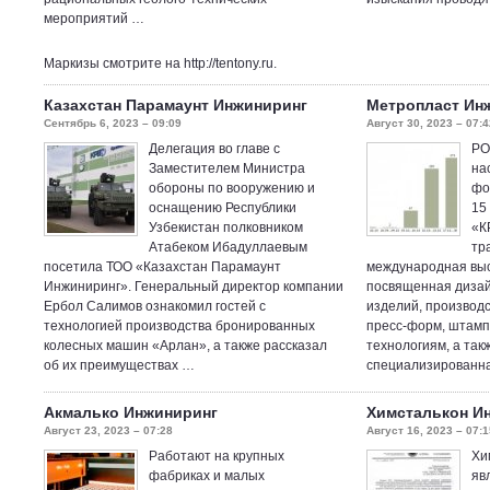
мероприятий …
Маркизы смотрите на
http://tentony.ru
.
Казахстан Парамаунт Инжиниринг
Метропласт Ин
Сентябрь 6, 2023 – 09:09
Август 30, 2023 – 07:4
Делегация во главе с
РО
Заместителем Министра
на
обороны по вооружению и
фо
оснащению Республики
15
Узбекистан полковником
«К
Атабеком Ибадуллаевым
тр
посетила ТОО «Казахстан Парамаунт
международная вы
Инжиниринг». Генеральный директор компании
посвященная дизай
Ербол Салимов ознакомил гостей с
изделий, производс
технологией производства бронированных
пресс-форм, штамп
колесных машин «Арлан», а также рассказал
технологиям, а так
об их преимуществах …
специализированн
Акмалько Инжиниринг
Химсталькон И
Август 23, 2023 – 07:28
Август 16, 2023 – 07:1
Работают на крупных
Хи
фабриках и малых
яв