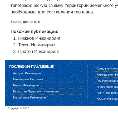
топографическую съемку территории земельного уч
необходимы для составления геоплана.
Source:
geotop.msk.ru
Похожие публикации:
Нижнов Инжиниринг
Текон Инжиниринг
Протон Инжиниринг
последние публикации
Акмалько Инжи
Автодор Инжиниринг
Химсталькон И
Инжиниринг Нефтегаз
Гсс Инжинирин
Геотоп Инжиниринг
Инвестиционны
Казахстан Парамаунт Инжиниринг
Аис Инжинирин
Метропласт Инжиниринг
Климат Инжини
Copyright ©
2026