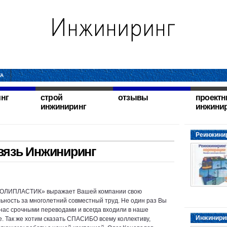
ТА
нг
строй
отзывы
проект
инжиниринг
инжини
Реинжинир
вязь Инжиниринг
ПОЛИПЛАСТИК» выражает Вашей компании свою
ьность за многолетний совместный труд. Не один раз Вы
нас срочными переводами и всегда входили в наше
Инжинирин
. Так же хотим сказать СПАСИБО всему коллективу,