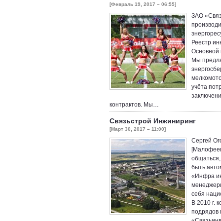
[Февраль 19, 2017 – 06:55]
ЗАО «Связ
производи
энергорес
Реестр ин
Основной 
Мы предла
энергосбе
мелкомото
учёта пот
заключени
контрактов. Мы…
Связьстрой Инжиниринг
[Март 30, 2017 – 11:00]
Сергей Ог
[Малофеев
общаться,
быть авто
«Инфра ин
менеджеры
себя наци
В 2010 г.
подрядов 
«Связьинв