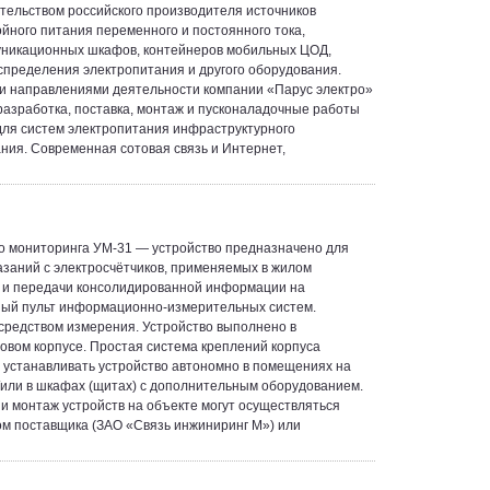
тельством российского производителя источников
йного питания переменного и постоянного тока,
никационных шкафов, контейнеров мобильных ЦОД,
спределения электропитания и другого оборудования.
 направлениями деятельности компании «Парус электро»
разработка, поставка, монтаж и пусконаладочные работы
ля систем электропитания инфраструктурного
ния. Современная сотовая связь и Интернет,
о мониторинга УМ-31 — устройство предназначено для
азаний с электросчётчиков, применяемых в жилом
 и передачи консолидированной информации на
ый пульт информационно-измерительных систем.
средством измерения. Устройство выполнено в
овом корпусе. Простая система креплений корпуса
 устанавливать устройство автономно в помещениях на
/или в шкафах (щитах) с дополнительным оборудованием.
 и монтаж устройств на объекте могут осуществляться
м поставщика (ЗАО «Связь инжиниринг М») или