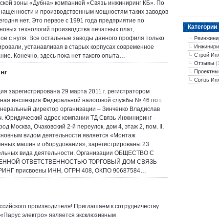
ской зоны «Дубна» компанией «Связь инжиниринг КБ». По
нащенности и производственным мощностям таких заводов
сегодня нет. Это первое с 1991 года предприятие по
Категории
новых технологий производства печатных плат,
ое с нуля. Все остальные заводы данного профиля только
Реинжини
ровали, устанавливая в старых корпусах современное
Инжинири
Строй Ин
ние. Конечно, здесь пока нет такого опыта…
Отзывы
(
нг
Проектны
Связь Ин
ия зарегистрирована 29 марта 2011 г. регистратором
ая инспекция Федеральной налоговой службы № 46 по г.
енеральный директор организации – Зинченко Владислав
. Юридический адрес компании ТД Связь Инжиниринг -
род Москва, Очаковский 2-й переулок, дом 4, этаж 2, пом. II,
Основным видом деятельности является «Монтаж
ных машин и оборудования», зарегистрированы 23
ельных вида деятельности. Организации ОБЩЕСТВО С
ЕННОЙ ОТВЕТСТВЕННОСТЬЮ ТОРГОВЫЙ ДОМ СВЯЗЬ
НГ присвоены ИНН, ОГРН 408, ОКПО 90687584…
ссийского производителя! Приглашаем к сотрудничеству.
«Парус электро» является эксклюзивным