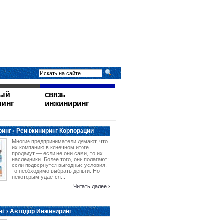
ный
связь
ринг
инжиниринг
инг › Реинжиниринг Корпорации
Многие предприниматели думают, что
их компанию в конечном итоге
продадут — если не они сами, то их
наследники. Более того, они полагают:
если подвернутся выгодные условия,
то необходимо выбрать деньги. Но
некоторым удается...
Читать далее ›
г › Автодор Инжиниринг