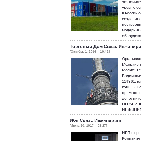
экономиче
уровню ос
в России 
созданию 
построенн
модернизи
оборудова
Торговый Дом Связь Инжинири
[Октябрь 1, 2016 – 10:42]
Организац
Межрайонн
Москве. Г
Вадимович
119361, го
комн. 8. 
промышлен
дополнит
ОГРАНИЧ
ИНЖИНИРИ
Ибп Связь Инжиниринг
[Июнь 10, 2017 – 08:27]
ИБП от ро
Компания 