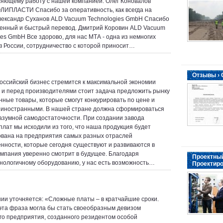
яющему работу с нашей компанией. Олег Коновалов
ЛИПЛАСТИ Спасибо за оперативность, как всегда на
лександр Суханов ALD Vacuum Technologies GmbH Спасибо
венный и быстрый перевод. Дмитрий Коровин ALD Vacuum
ies GmbH Все здорово, для нас МТА - одна из немногих
в России, сотрудничество с которой приносит…
Отзывы ›
оссийский бизнес стремится к максимальной экономии
 и перед производителями стоит задача предложить рынку
нные товары, которые смогут конкурировать по цене и
с иностранными. В нашей стране должна сформироваться
азумной самодостаточности. При создании завода
плат мы исходили из того, что наша продукция будет
вана на предприятия самых разных отраслей
ности, которые сегодня существуют и развиваются в
омпания уверенно смотрит в будущее. Благодаря
Проектный
нологичному оборудованию, у нас есть возможность…
Проектиро
ии уточняется: «Сложные платы – в кратчайшие сроки.
эта фраза могла бы стать своеобразным девизом
го предприятия, созданного резидентом особой