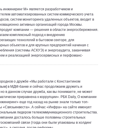
ь инжиниринг М» является разработчиком и
телем автоматизированных систем коммерческого учета
урсов, систем мониторинга удаленных объектов, входит в
новационно активных организаций города Москвы.
продукт компании — решения в области энергосбережения.
гаем комплексный подход к внедрению
регающих технологий в бытовом секторе, для
рных объектов и для крупных предприятий начиная с
ребления (системы АСКУЭ) и энергоаудита, заканчивая
ем и реализацией энергосервисных и перфоманс-
ороднов о дружбе «Мы работали с Константином
ым] в МДМ-банке и сейчас продолжаем дружить и
 но в данном случае дружба, как вы понимаете, не может
матически приравнена к коррупции». РБК Daily, О компании
жиниринг» еще год назад на рынке знали только топ-
 «Связьинвеста». А сейчас «Инфра» на сайте именует
ональным лидером телекоммуникационного строительства.
 компании досталось больше половины строительных
госкомпаний связи (тогда они были упакованы в холдинг
ест», а сегодня, после реформы…