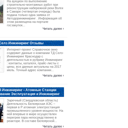
На аукцион по выполнению
строительно-монтажных работ при
реконструкции набережной реки Волги
в Самаре (четвертая очередь) была
подана только одна заявка от
Автодоринжиниринг . Информация об
этом размещена на портале
госзакупок...
Читать далее ›
 Селз Инжиниринг Отзывы
Интернет-проект Справочное окно
содержит данные о компании ТД Селз-
Инжиниринг Краснодар с
деятельностью в рубрике Инжиниринг
: контакты, каталоги, прайс-листы с
цены, все данные актуальны на 2017
июль. Точный адрес компании...
Читать далее ›
 Инжиниринг › Атомные Станции
вание Эксплуатация и Инжиниринг
Заречный (Свердловская область)
Деятельность Белоярская АЭС –
первая в Р атомная электростанция
промышленного уровня мощности. На
ней впервые в мире осуществлен
перегрев пара непосредственно в
реакторе. В составе Белоярской...
Читать далее ›