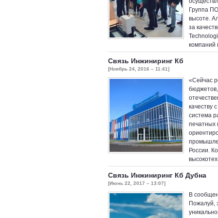
осуществл
Группа ПО
высоте. А
за качест
Technolog
компаний 
Связь Инжиниринг Кб
[Ноябрь 24, 2016 – 11:41]
«Сейчас р
бюджетов,
отечестве
качеству 
система р
печатных 
ориентиро
промышлен
России. К
высокотех
Связь Инжиниринг Кб Дубна
[Июнь 22, 2017 – 13:07]
В сообщен
Пожалуй, 
уникально