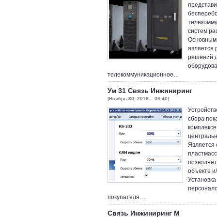
представи
бесперебо
телекомму
систем ра
Основными
является 
решений д
оборудова
телекоммуникационное…
Ум 31 Связь Инжиниринг
[Ноябрь 30, 2016 – 08:40]
Устройств
сбора пок
комплексе
центральн
Является 
пластмасс
позволяет
объекте и
Установка
персонало
покупателя…
Связь Инжиниринг М