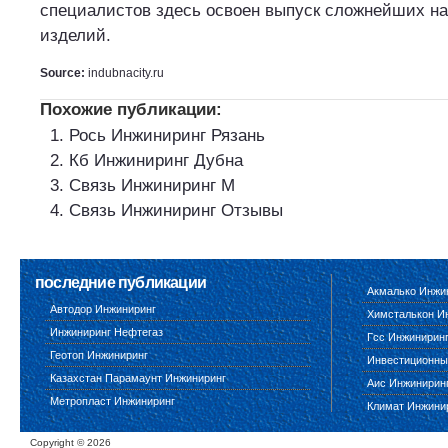
специалистов здесь освоен выпуск сложнейших н
изделий.
Source:
indubnacity.ru
Похожие публикации:
Рось Инжиниринг Рязань
Кб Инжиниринг Дубна
Связь Инжиниринг М
Связь Инжиниринг Отзывы
последние публикации
Акмалько Инжи
Автодор Инжиниринг
Химсталькон И
Инжиниринг Нефтегаз
Гсс Инжинирин
Геотоп Инжиниринг
Инвестиционны
Казахстан Парамаунт Инжиниринг
Аис Инжинирин
Метропласт Инжиниринг
Климат Инжини
Copyright ©
2026