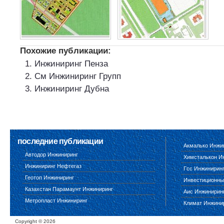
Похожие публикации:
Инжиниринг Пенза
См Инжиниринг Групп
Инжиниринг Дубна
последние публикации
Акмалько Инжи
Автодор Инжиниринг
Химсталькон И
Инжиниринг Нефтегаз
Гсс Инжинирин
Геотоп Инжиниринг
Инвестиционны
Казахстан Парамаунт Инжиниринг
Аис Инжинирин
Метропласт Инжиниринг
Климат Инжини
Copyright ©
2026