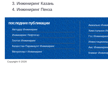
Инжиниринг Казань
Инжиниринг Пенза
последние публикации
Акмалько Инжи
Автодор Инжиниринг
Химсталькон И
Инжиниринг Нефтегаз
Гсс Инжинирин
Геотоп Инжиниринг
Инвестиционны
Казахстан Парамаунт Инжиниринг
Аис Инжинирин
Метропласт Инжиниринг
Климат Инжини
Copyright ©
2026