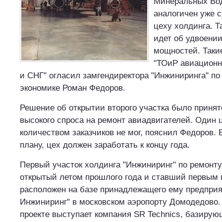
Минеральных Вод
аналогичен уже
цеху холдинга. Т
идет об удвоени
мощностей. Таки
"ТОиР авиационн
и СНГ" огласил замгендиректора "Инжиниринга" п
экономике Роман Федоров.
Решение об открытии второго участка было принят
высокого спроса на ремонт авиадвигателей. Один 
количеством заказчиков не мог, пояснил Федоров. 
плану, цех должен заработать к концу года.
Первый участок холдинга "Инжиниринг" по ремонт
открытый летом прошлого года и ставший первым 
расположен на базе принадлежащего ему предприя
Инжиниринг" в московском аэропорту Домодедово.
проекте выступает компания SR Technics, базиру