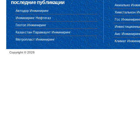
последние публикации
Акмалько Инжи
Автодор Инжиниринг
Химсталькон И
Инжиниринг Нефтегаз
Гсс Инжинирин
Геотоп Инжиниринг
Инвестиционны
Казахстан Парамаунт Инжиниринг
Аис Инжинирин
Метропласт Инжиниринг
Климат Инжини
Copyright ©
2026