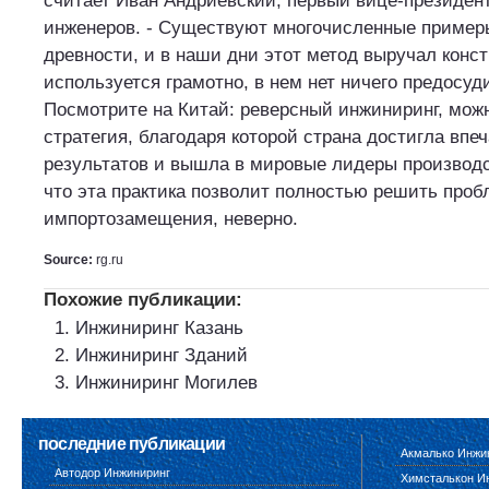
считает Иван Андриевский, первый вице-президен
инженеров. - Существуют многочисленные примеры 
древности, и в наши дни этот метод выручал конст
используется грамотно, в нем нет ничего предосуд
Посмотрите на Китай: реверсный инжиниринг, можн
стратегия, благодаря которой страна достигла вп
результатов и вышла в мировые лидеры производс
что эта практика позволит полностью решить проб
импортозамещения, неверно.
Source:
rg.ru
Похожие публикации:
Инжиниринг Казань
Инжиниринг Зданий
Инжиниринг Могилев
последние публикации
Акмалько Инжи
Автодор Инжиниринг
Химсталькон И