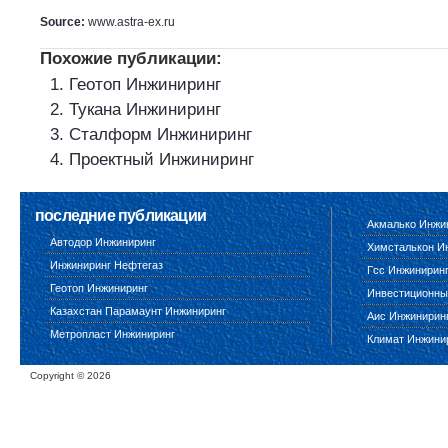
Source:
www.astra-ex.ru
Похожие публикации:
Геотоп Инжиниринг
Тукана Инжиниринг
Сталформ Инжиниринг
Проектный Инжиниринг
последние публикации
Акмалько Инжи
Автодор Инжиниринг
Химсталькон И
Инжиниринг Нефтегаз
Гсс Инжинирин
Геотоп Инжиниринг
Инвестиционны
Казахстан Парамаунт Инжиниринг
Аис Инжинирин
Метропласт Инжиниринг
Климат Инжини
Copyright ©
2026