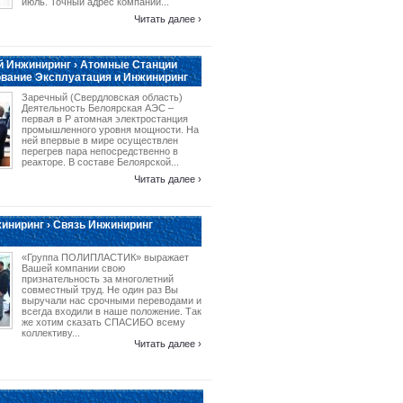
июль. Точный адрес компании...
Читать далее ›
 Инжиниринг › Атомные Станции
вание Эксплуатация и Инжиниринг
Заречный (Свердловская область)
Деятельность Белоярская АЭС –
первая в Р атомная электростанция
промышленного уровня мощности. На
ней впервые в мире осуществлен
перегрев пара непосредственно в
реакторе. В составе Белоярской...
Читать далее ›
иниринг › Связь Инжиниринг
«Группа ПОЛИПЛАСТИК» выражает
Вашей компании свою
признательность за многолетний
совместный труд. Не один раз Вы
выручали нас срочными переводами и
всегда входили в наше положение. Так
же хотим сказать СПАСИБО всему
коллективу...
Читать далее ›