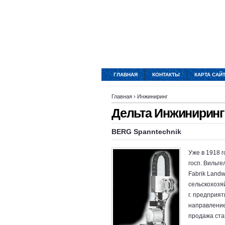
ГЛАВНАЯ
КОНТАКТЫ
КАРТА САЙ
Главная
›
Инжиниринг
Дельта Инжиниринг
BERG Spanntechnik
Уже в 1918 г
госп. Вильг
Fabrik Landwi
сельскохозяй
г. предприя
направление
продажа ста