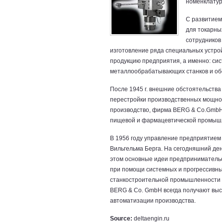
номенклатур
С развитием
для токарны
сотрудников
изготовление ряда специальных устро
продукцию предприятия, а именно:
сис
металлообрабатывающих станков и об
После 1945 г. внешние обстоятельств
перестройки производственных мощнос
производство, фирма BERG & Co.GmbH 
пищевой и фармацевтической промыш
В 1956 году управление предприятием 
Вильгельма Берга. На сегодняшний ден
этом основные идеи предпринимательс
при помощи системных и прогрессивн
станкостроительной промышленности 
BERG & Co. GmbH всегда получают высо
автоматизации производства.
Source:
deltaengin.ru