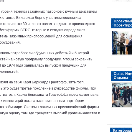
е».
 уровня техники зажимных патронов с ручным действием
х станков Вильгельм Берг с участием коллектива
Проектный
 в количестве 30 человек начал внедрять в производство
Проектиро
йств фирмы BERG, которые и сегодня определяют
темы зажимных приспособлений для оснащения
орудования.
а вновь потребовали обдуманных действий и быстрой
тей на новую программу продукции. Чтобы сохранить
до 1974 года занималась выпуском продукции для
ленностей.
Связь Инж
Отзывы
взял на себя Карл Бернхард Граутофф, зять госп.
ь это будет третье поколение в руководстве фирмы. При
тва госп. Карла Бернхардта Граутоффа преследуют цель
ых инвестиций оставаться признанным партнёром
во всём мире. Системы зажимных приспособлений фирмы
кую оценку там, где требуется высокий уровень качества и
Категории