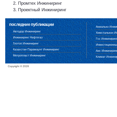
Промтех Инжиниринг
Проектный Инжиниринг
последние публикации
Акмалько Инжи
Автодор Инжиниринг
Химсталькон И
Инжиниринг Нефтегаз
Гсс Инжинирин
Геотоп Инжиниринг
Инвестиционны
Казахстан Парамаунт Инжиниринг
Аис Инжинирин
Метропласт Инжиниринг
Климат Инжини
Copyright ©
2026