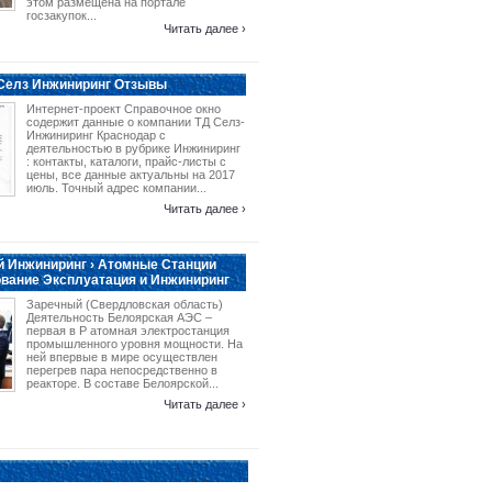
этом размещена на портале
госзакупок...
Читать далее ›
 Селз Инжиниринг Отзывы
Интернет-проект Справочное окно
содержит данные о компании ТД Селз-
Инжиниринг Краснодар с
деятельностью в рубрике Инжиниринг
: контакты, каталоги, прайс-листы с
цены, все данные актуальны на 2017
июль. Точный адрес компании...
Читать далее ›
 Инжиниринг › Атомные Станции
вание Эксплуатация и Инжиниринг
Заречный (Свердловская область)
Деятельность Белоярская АЭС –
первая в Р атомная электростанция
промышленного уровня мощности. На
ней впервые в мире осуществлен
перегрев пара непосредственно в
реакторе. В составе Белоярской...
Читать далее ›