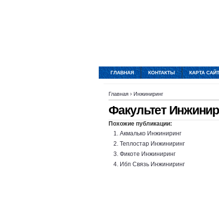
ГЛАВНАЯ
КОНТАКТЫ
КАРТА САЙ
Главная
›
Инжиниринг
Факультет Инжинир
Похожие публикации:
Акмалько Инжиниринг
Теплостар Инжиниринг
Фикоте Инжиниринг
Ибп Связь Инжиниринг