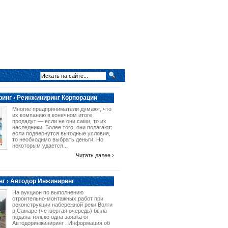
инг › Реинжиниринг Корпорации
Многие предприниматели думают, что
их компанию в конечном итоге
продадут — если не они сами, то их
наследники. Более того, они полагают:
если подвернутся выгодные условия,
то необходимо выбрать деньги. Но
некоторым удается...
Читать далее ›
г › Автодор Инжиниринг
На аукцион по выполнению
строительно-монтажных работ при
реконструкции набережной реки Волги
в Самаре (четвертая очередь) была
подана только одна заявка от
Автодоринжиниринг . Информация об