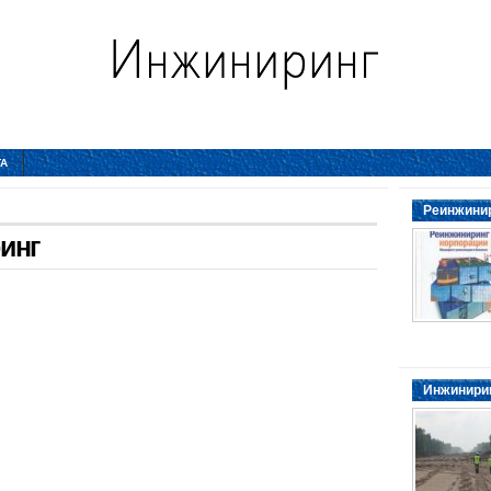
ТА
Реинжинир
инг
Инжинирин