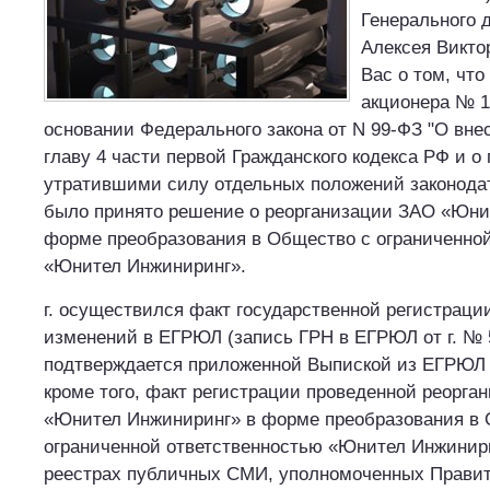
Генерального 
Алексея Викто
Вас о том, чт
акционера № 1-
основании Федерального закона от N 99-ФЗ "О вне
главу 4 части первой Гражданского кодекса РФ и о
утратившими силу отдельных положений законодат
было принято решение о реорганизации ЗАО «Юни
форме преобразования в Общество с ограниченно
«Юнител Инжиниринг».
г. осуществился факт государственной регистрац
изменений в ЕГРЮЛ (запись ГРН в ЕГРЮЛ от г. № 5
подтверждается приложенной Выпиской из ЕГРЮЛ п
кроме того, факт регистрации проведенной реорга
«Юнител Инжиниринг» в форме преобразования в 
ограниченной ответственностью «Юнител Инжинири
реестрах публичных СМИ, уполномоченных Прави