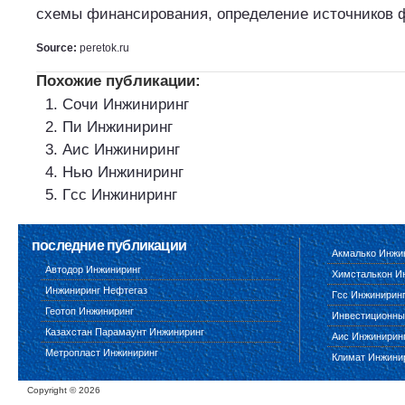
схемы финансирования, определение источников 
Source:
peretok.ru
Похожие публикации:
Сочи Инжиниринг
Пи Инжиниринг
Аис Инжиниринг
Нью Инжиниринг
Гсс Инжиниринг
последние публикации
Акмалько Инжи
Автодор Инжиниринг
Химсталькон И
Инжиниринг Нефтегаз
Гсс Инжинирин
Геотоп Инжиниринг
Инвестиционны
Казахстан Парамаунт Инжиниринг
Аис Инжинирин
Метропласт Инжиниринг
Климат Инжини
Copyright ©
2026