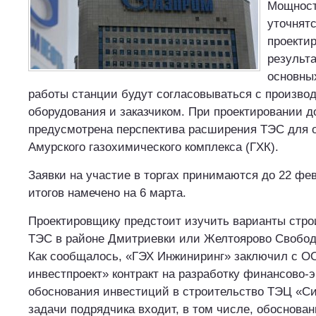
Мощност
уточнятс
проектир
результ
основны
работы станции будут согласовываться с произво
оборудования и заказчиком. При проектировании 
предусмотрена перспектива расширения ТЭС для 
Амурского газохимического комплекса (ГХК).
Заявки на участие в торгах принимаются до 22 фе
итогов намечено на 6 марта.
Проектировщику предстоит изучить варианты стро
ТЭС в районе Дмитриевки или Желтоярово Свободн
Как сообщалось, «ГЭХ Инжиниринг» заключил с О
инвестпроект» контракт на разработку финансово-
обоснования инвестиций в строительство ТЭЦ «С
задачи подрядчика входит, в том числе, обоснова