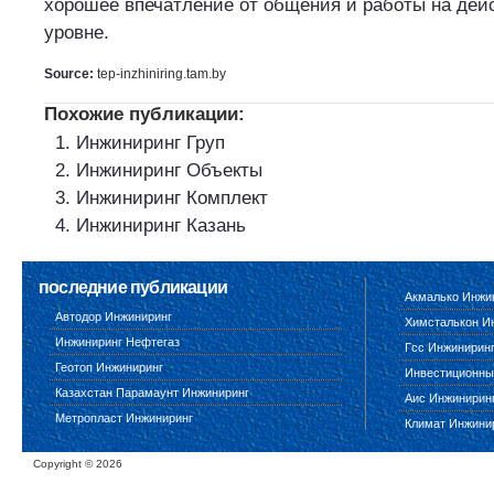
хорошее впечатление от общения и работы на дей
уровне.
Source:
tep-inzhiniring.tam.by
Похожие публикации:
Инжиниринг Груп
Инжиниринг Объекты
Инжиниринг Комплект
Инжиниринг Казань
последние публикации
Акмалько Инжи
Автодор Инжиниринг
Химсталькон И
Инжиниринг Нефтегаз
Гсс Инжинирин
Геотоп Инжиниринг
Инвестиционны
Казахстан Парамаунт Инжиниринг
Аис Инжинирин
Метропласт Инжиниринг
Климат Инжини
Copyright ©
2026