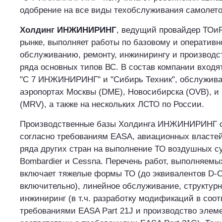
одобрение на все виды техобслуживания самолето
Холдинг ИНЖИНИРИНГ
, ведущий провайдер ТОи
рынке, выполняет работы по базовому и оператив
обслуживанию, ремонту, инжинирингу и производс
ряда основных типов ВС. В состав компании вход
"С 7 ИНЖИНИРИНГ" и "Сибирь Техник", обслужив
аэропортах Москвы (DME), Новосибирска (OVB), 
(MRV), а также на нескольких ЛСТО по России.
Производственные базы Холдинга ИНЖИНИРИНГ 
согласно требованиям EASA, авиационных властей
ряда других стран на выполнение ТО воздушных суд
Bombardier и Cessna. Перечень работ, выполняемы
включает тяжелые формы ТО (до эквивалентов D-
включительно), линейное обслуживание, структур
инжиниринг (в т.ч. разработку модификаций в соот
требованиями EASA Part 21J и производство элеме