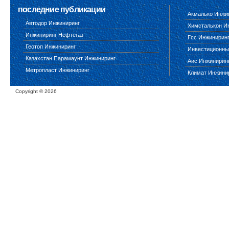
последние публикации
Акмалько Инжи
Автодор Инжиниринг
Химсталькон И
Инжиниринг Нефтегаз
Гсс Инжинирин
Геотоп Инжиниринг
Инвестиционны
Казахстан Парамаунт Инжиниринг
Аис Инжинирин
Метропласт Инжиниринг
Климат Инжини
Copyright ©
2026