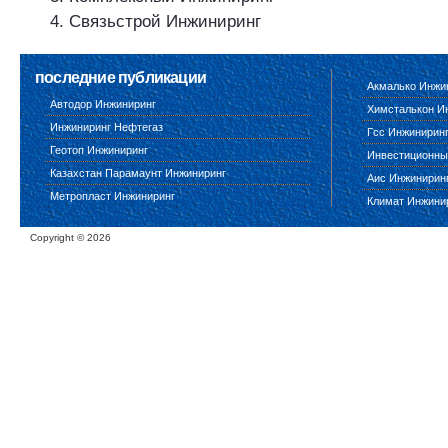
Связьстрой Инжиниринг
последние публикации
Акмалько Инжи
Автодор Инжиниринг
Химсталькон И
Инжиниринг Нефтегаз
Гсс Инжинирин
Геотоп Инжиниринг
Инвестиционны
Казахстан Парамаунт Инжиниринг
Аис Инжинирин
Метропласт Инжиниринг
Климат Инжини
Copyright ©
2026