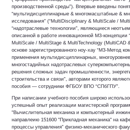
производственной среды”). Впервые введены поня
“мультидисциплинарные & многомасштабные & мн
исследования” (“MultiDisciplinary & MultiScale / Mult
“надотраслевые технологии”, являющиеся неотъ
описанной в работе инновационной М3-концепции “M
MultiScale / MultiStage & MultiTechnology (MultiCAD 
основе зарегистрированного ноу-хау “М3-Метод ко
применения мультидисциплинарных, многоуровне
многостадийных надотраслевых суперкомпьютерны
решения сложных задач промышленности, энергети
строительства и связи”, авторами которого являют
пособия — сотрудники ФГБОУ ВПО “СПбГПУ”.
При написании учебного пособия широко использо
успешный опыт реализации магистерской програ
"Вычислительная механика и компьютерный инжин
направлеию 151600 "Прикладная механика" на каф
процессы управления” физико-механического фак