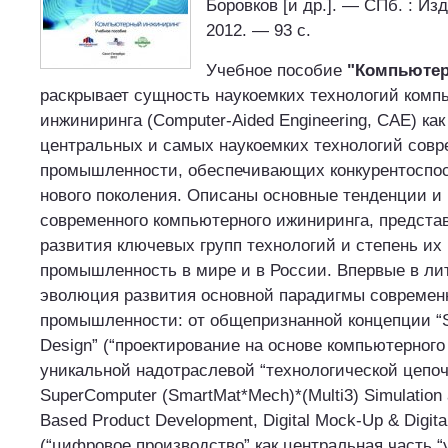
Боровков [и др.]. — СПб. : Изд
2012. — 93 с.
Учебное пособие
"Компьютер
раскрывает сущность наукоемких технологий комп
инжиниринга (Computer-Aided Engineering, CAE) как
центральных и самых наукоемких технологий сов
промышленности, обеспечивающих конкурентоспос
нового поколения. Описаны основные тенденции и
современного компьютерного ижиниринга, предста
развития ключевых групп технологий и степень их
промышленность в мире и в России. Впервые в ли
эволюция развития основной парадигмы современ
промышленности: от общепризнанной концепции “Si
Design” (“проектирование на основе компьютерного
уникальной надотраслевой “технологической цепо
SuperComputer (SmartMat*Mech)*(Multi3) Simulation 
Based Product Development, Digital Mock-Up & Digita
(“цифровое производство” как центральная часть 