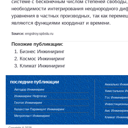
системе с бесконечным числом степеней свободы, 
необходимости интегрирования неоднородного ди
уравнения в частных производных, так как переме
являются функциями координат и времени.
Source:
engstroy.spbstu.ru
Похожие публикации:
Бизнес Инжиниринг
Космос Инжиниринг
Климат Инжиниринг
последние публикации
Акмалько Инжи
Автодор Инжиниринг
Химсталькон И
Инжиниринг Нефтегаз
Гсс Инжинирин
Геотоп Инжиниринг
Инвестиционны
Казахстан Парамаунт Инжиниринг
Аис Инжинирин
Метропласт Инжиниринг
Климат Инжини
Copyright ©
2026