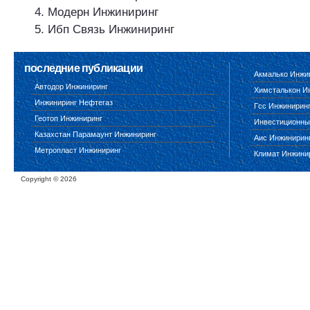
Модерн Инжиниринг
Ибп Связь Инжиниринг
последние публикации
Акмалько Инжи
Автодор Инжиниринг
Химсталькон И
Инжиниринг Нефтегаз
Гсс Инжинирин
Геотоп Инжиниринг
Инвестиционны
Казахстан Парамаунт Инжиниринг
Аис Инжинирин
Метропласт Инжиниринг
Климат Инжини
Copyright ©
2026