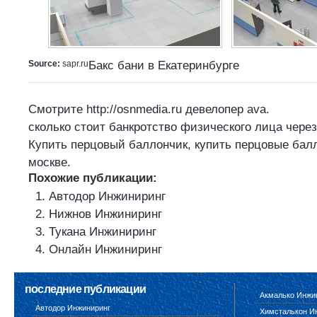
Source:
sapr.ru
Бакс бани в Екатеринбурге
Смотрите
http://osnmedia.ru
девелопер ava.
сколько стоит банкротство физического лица чере
Купить
перцовый баллончик, купить перцовые бал
москве.
Похожие публикации:
Автодор Инжиниринг
Нижнов Инжиниринг
Тукана Инжиниринг
Онлайн Инжиниринг
последние публикации
Акмалько Инжи
Автодор Инжиниринг
Химсталькон И