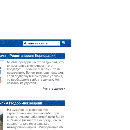
инг › Реинжиниринг Корпорации
Многие предприниматели думают, что
их компанию в конечном итоге
продадут — если не они сами, то их
наследники. Более того, они полагают:
если подвернутся выгодные условия,
то необходимо выбрать деньги. Но
некоторым удается...
Читать далее ›
г › Автодор Инжиниринг
На аукцион по выполнению
строительно-монтажных работ при
реконструкции набережной реки Волги
в Самаре (четвертая очередь) была
подана только одна заявка от
Автодоринжиниринг . Информация об