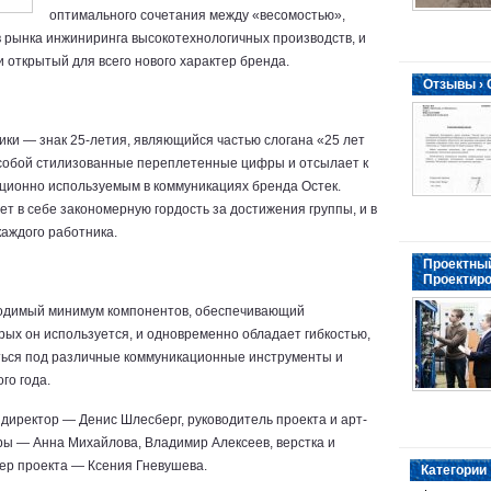
оптимального сочетания между «весомостью»,
в рынка инжиниринга высокотехнологичных производств, и
 открытый для всего нового характер бренда.
Отзывы ›
ки — знак 25-летия, являющийся частью слогана «25 лет
 собой стилизованные переплетенные цифры и отсылает к
ционно используемым в коммуникациях бренда Остек.
т в себе закономерную гордость за достижения группы, и в
каждого работника.
Проектный
Проектиро
одимый минимум компонентов, обеспечивающий
орых он используется, и одновременно обладает гибкостью,
ься под различные коммуникационные инструменты и
го года.
директор — Денис Шлесберг, руководитель проекта и арт-
ы — Анна Михайлова, Владимир Алексеев, верстка и
ер проекта — Ксения Гневушева.
Категории