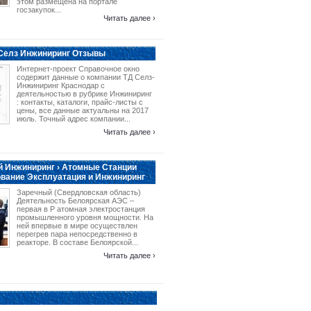
этом размещена на портале
госзакупок...
Читать далее ›
 Селз Инжиниринг Отзывы
Интернет-проект Справочное окно
содержит данные о компании ТД Селз-
Инжиниринг Краснодар с
деятельностью в рубрике Инжиниринг
: контакты, каталоги, прайс-листы с
цены, все данные актуальны на 2017
июль. Точный адрес компании...
Читать далее ›
 Инжиниринг › Атомные Станции
вание Эксплуатация и Инжиниринг
Заречный (Свердловская область)
Деятельность Белоярская АЭС –
первая в Р атомная электростанция
промышленного уровня мощности. На
ней впервые в мире осуществлен
перегрев пара непосредственно в
реакторе. В составе Белоярской...
Читать далее ›