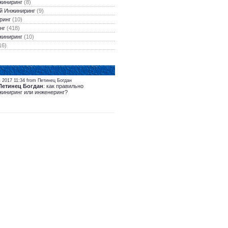
жиниринг
(8)
й Инжиниринг
(9)
ринг
(10)
нг
(418)
жиниринг
(10)
16)
 2017 11:34 from Петинец Богдан
Петинец Богдан
: как правильно
жиниринг или инженеринг?