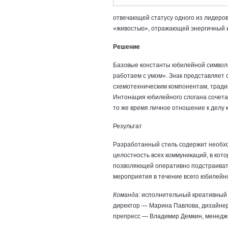
отвечающей статусу одного из лидеро
«живостью», отражающей энергичный и
Решение
Базовые константы юбилейной символи
работаем с умом». Знак представляет
схемотехническим компонентам, тради
Интонация юбилейного слогана сочетае
то же время личное отношение к делу 
Результат
Разработанный стиль содержит необх
целостность всех коммуникаций, в кот
позволяющей оперативно подстраиват
мероприятия в течение всего юбилейно
Команда
: исполнительный креативный 
директор — Марина Павлова, дизайнер
препресс — Владимир Демкин, менедж