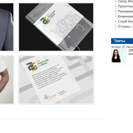
Связь Ин
Проектны
Реинжини
Инжинири
Строй Ин
Отзывы
(
Tвиты
Четверг 20, Июль
@
ин