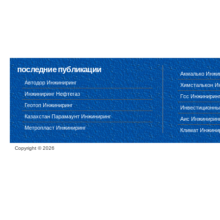
последние публикации
Акмалько Инжи
Автодор Инжиниринг
Химсталькон И
Инжиниринг Нефтегаз
Гсс Инжинирин
Геотоп Инжиниринг
Инвестиционны
Казахстан Парамаунт Инжиниринг
Аис Инжинирин
Метропласт Инжиниринг
Климат Инжини
Copyright ©
2026