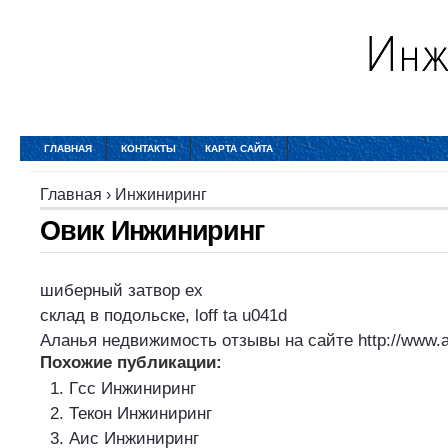
ГЛАВНАЯ
КОНТАКТЫ
КАРТА САЙТА
Главная
›
Инжиниринг
Овик Инжиниринг
шиберный затвор ех
склад в подольске
, loff ta u041d
Аланья недвижимость отзывы на сайте
http://www.
Похожие публикации:
Гсс Инжиниринг
Текон Инжиниринг
Аис Инжиниринг