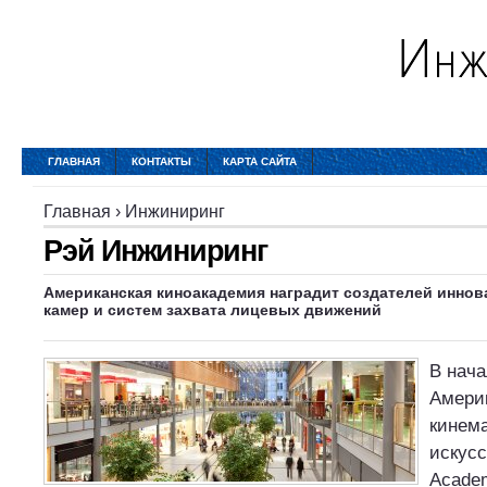
ГЛАВНАЯ
КОНТАКТЫ
КАРТА САЙТА
Главная
›
Инжиниринг
Рэй Инжиниринг
Американская киноакадемия наградит создателей инн
камер и систем захвата лицевых движений
В нача
Амери
кинем
искусс
Academ