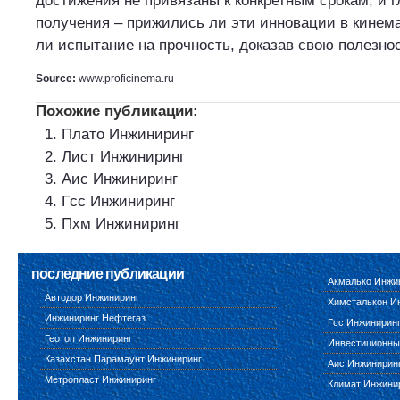
достижения не привязаны к конкретным срокам, и 
получения – прижились ли эти инновации в кинем
ли испытание на прочность, доказав свою полезно
Source:
www.proficinema.ru
Похожие публикации:
Плато Инжиниринг
Лист Инжиниринг
Аис Инжиниринг
Гсс Инжиниринг
Пхм Инжиниринг
последние публикации
Акмалько Инжи
Автодор Инжиниринг
Химсталькон И
Инжиниринг Нефтегаз
Гсс Инжинирин
Геотоп Инжиниринг
Инвестиционны
Казахстан Парамаунт Инжиниринг
Аис Инжинирин
Метропласт Инжиниринг
Климат Инжини