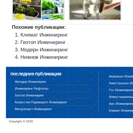
Похожие публикации:
Климат Инжиниринг
Геотоп Инжиниринг
Модерн Инжиниринг
Нижнов Инжиниринг
последние публикации
Акмалько Инжи
Автодор Инжиниринг
Химсталькон И
Инжиниринг Нефтегаз
Гсс Инжинирин
Геотоп Инжиниринг
Инвестиционны
Казахстан Парамаунт Инжиниринг
Аис Инжинирин
Метропласт Инжиниринг
Климат Инжини
Copyright ©
2026