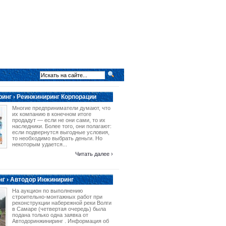
инг › Реинжиниринг Корпорации
Многие предприниматели думают, что
их компанию в конечном итоге
продадут — если не они сами, то их
наследники. Более того, они полагают:
если подвернутся выгодные условия,
то необходимо выбрать деньги. Но
некоторым удается...
Читать далее ›
г › Автодор Инжиниринг
На аукцион по выполнению
строительно-монтажных работ при
реконструкции набережной реки Волги
в Самаре (четвертая очередь) была
подана только одна заявка от
Автодоринжиниринг . Информация об