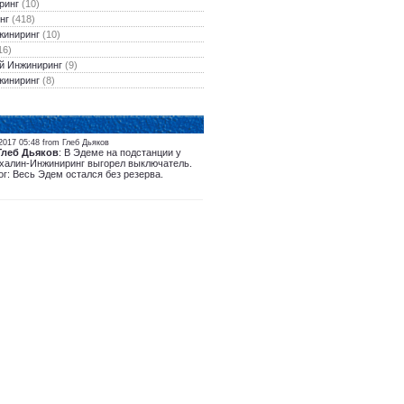
ринг
(10)
нг
(418)
жиниринг
(10)
16)
й Инжиниринг
(9)
жиниринг
(8)
2017 05:48 from Глеб Дьяков
Глеб Дьяков
: В Эдеме на подстанции у
халин-Инжиниринг выгорел выключатель.
ог: Весь Эдем остался без резерва.