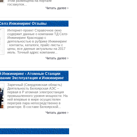
этом размещена на портале
госзакупок...
Читать далее ›
 Селз Инжиниринг Отзывы
Интернет-проект Справочное окно
содержит данные о компании ТД Селз-
Инжиниринг Краснодар с
деятельностью в рубрике Инжиниринг
: контакты, каталоги, прайс-листы с
цены, все данные актуальны на 2017
июль. Точный адрес компании...
Читать далее ›
 Инжиниринг › Атомные Станции
вание Эксплуатация и Инжиниринг
Заречный (Свердловская область)
Деятельность Белоярская АЭС –
первая в Р атомная электростанция
промышленного уровня мощности. На
ней впервые в мире осуществлен
перегрев пара непосредственно в
реакторе. В составе Белоярской...
Читать далее ›