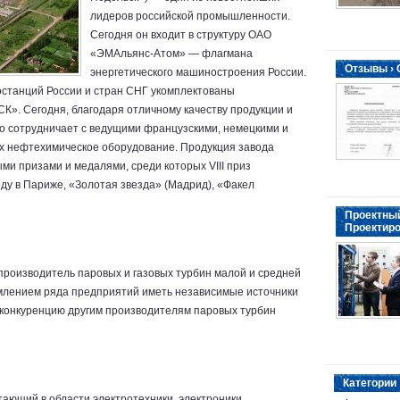
лидеров российской промышленности.
Сегодня он входит в структуру ОАО
«ЭМАльянс-Атом» — флагмана
Отзывы ›
энергетического машиностроения России.
останций России и стран СНГ укомплектованы
. Сегодня, благодаря отличному качеству продукции и
о сотрудничает с ведущими французскими, немецкими и
х нефтехимическое оборудование. Продукция завода
и призами и медалями, среди которых VIII приз
оду в Париже, «Золотая звезда» (Мадрид), «Факел
Проектный
Проектиро
роизводитель паровых и газовых турбин малой и средней
ремлением ряда предприятий иметь независимые источники
 конкуренцию другим производителям паровых турбин
Категории
ающий в области электротехники, электроники,