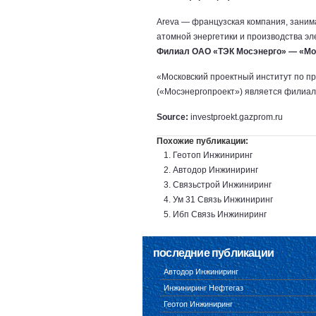
Areva — французская компания, зани
атомной энергетики и производства эл
Филиал ОАО «ТЭК Мосэнерго» — «Мо
«Московский проектный институт по п
(«Мосэнергопроект») является филиа
Source:
investproekt.gazprom.ru
Похожие публикации:
Геотоп Инжиниринг
Автодор Инжиниринг
Связьстрой Инжиниринг
Ум 31 Связь Инжиниринг
Ибп Связь Инжиниринг
последние публикации
Автодор Инжиниринг
Инжиниринг Нефтегаз
Геотоп Инжиниринг