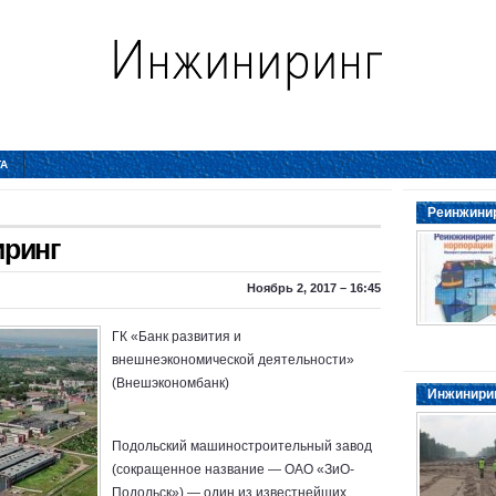
ТА
Реинжинир
иринг
Ноябрь 2, 2017 – 16:45
ГК «Банк развития и
внешнеэкономической деятельности»
(Внешэкономбанк)
Инжинирин
Подольский машиностроительный завод
(сокращенное название — ОАО «ЗиО-
Подольск») — один из известнейших