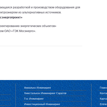
мающаяся разработкой и производством оборудования для
ектроэнергии из альтернативных источников.
сэнергопроект»
роектированию энергетических объектов»
лом ОАО «ТЭК Мосэнерго».
Акмалько Инжиниринг
Главн
Химсталькон Инжиниринг Саратов
Конта
Гсс Инжиниринг
Карта
Инвестиционный Инжиниринг
Entri