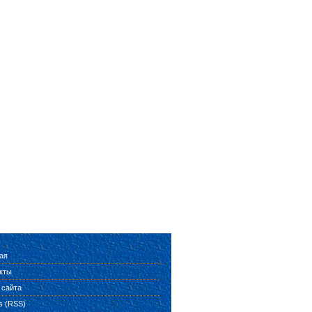
ая
кты
 сайта
es (RSS)