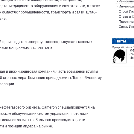
Реинжини
орта, медицинского оборудования и светотехники, а также
Инжинири
Строй Ин
х областях промышленности, транспорта и связи. Штаб-
Отзывы
(
ене.
Проектны
Связь Ин
Tвиты
 производитель энергоустановок, выпускает газовые
Среда 26, Июль 
овые мощностью 80–1200 МВт.
@
Са
Ит
ная и инжиниринговая компания, часть всемирной группы
50 странах мира. Компания принадлежит к Теплообменному
рпорации.
нефтегазового бизнеса, Cameron специализируется на
ическом обслуживании систем управления потоком и
казчиков за счет глобального производства, сети
ти и позиции лидера на рынке.