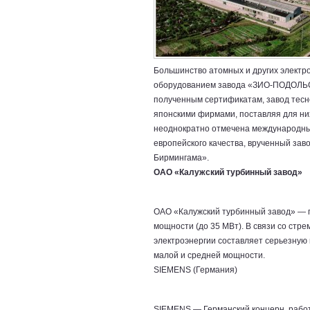
Большинство атомных и других электр
оборудованием завода «ЗИО-ПОДОЛЬСК»
полученным сертификатам, завод тесн
японскими фирмами, поставляя для ни
неоднократно отмечена международным
европейского качества, врученный зав
Бирмингама».
ОАО «Калужский турбинный завод»
ОАО «Калужский турбинный завод» — п
мощности (до 35 МВт). В связи со ст
электроэнергии составляет серьезную
малой и средней мощности.
SIEMENS (Германия)
SIEMENS — Германский концерн, работ