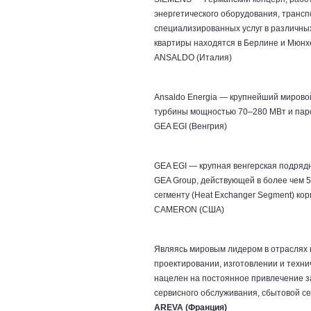
энергетического оборудования, трансп
специализированных услуг в различны
квартиры находятся в Берлине и Мюнх
ANSALDO (Италия)
Ansaldo Energia — крупнейший мировой
турбины мощностью 70–280 МВт и пар
GEA EGI (Венгрия)
GEA EGI — крупная венгерская подряд
GEA Group, действующей в более чем 
сегменту (Heat Exchanger Segment) ко
CAMERON (США)
Являясь мировым лидером в отраслях 
проектировании, изготовлении и техн
нацелен на постоянное привлечение за
сервисного обслуживания, сбытовой се
AREVA (Франция)