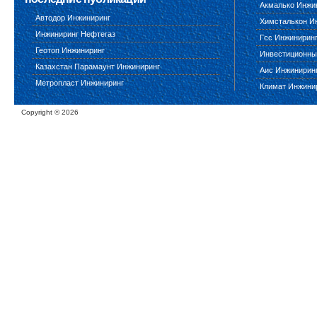
Акмалько Инжи
Автодор Инжиниринг
Химсталькон И
Инжиниринг Нефтегаз
Гсс Инжинирин
Геотоп Инжиниринг
Инвестиционны
Казахстан Парамаунт Инжиниринг
Аис Инжинирин
Метропласт Инжиниринг
Климат Инжини
Copyright ©
2026