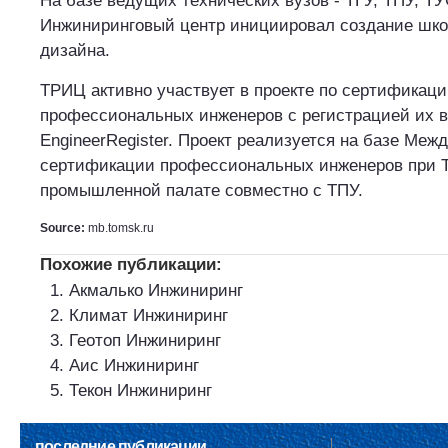
На базе ведущих технических вузов - ТГУ, ТПУ, Т
Инжиниринговый центр инициировал создание шк
дизайна.
ТРИЦ активно участвует в проекте по сертификац
профессиональных инженеров с регистрацией их 
EngineerRegister. Проект реализуется на базе Меж
сертификации профессиональных инженеров при Т
промышленной палате совместно с ТПУ.
Source:
mb.tomsk.ru
Похожие публикации:
Акмалько Инжиниринг
Климат Инжиниринг
Геотоп Инжиниринг
Аис Инжиниринг
Текон Инжиниринг
последние публикации