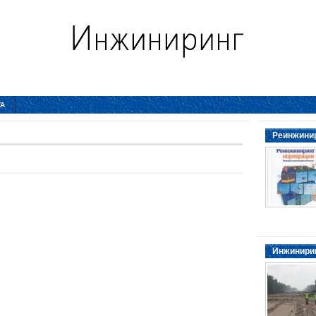
ТА
Реинжинир
Инжинирин