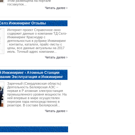
этом размещена на портале
госзакупок...
Читать далее ›
 Селз Инжиниринг Отзывы
Интернет-проект Справочное окно
содержит данные о компании ТД Селз-
Инжиниринг Краснодар с
деятельностью в рубрике Инжиниринг
: контакты, каталоги, прайс-листы с
цены, все данные актуальны на 2017
июль. Точный адрес компании...
Читать далее ›
 Инжиниринг › Атомные Станции
вание Эксплуатация и Инжиниринг
Заречный (Свердловская область)
Деятельность Белоярская АЭС –
первая в Р атомная электростанция
промышленного уровня мощности. На
ней впервые в мире осуществлен
перегрев пара непосредственно в
реакторе. В составе Белоярской...
Читать далее ›