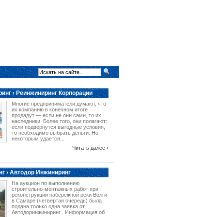
инг › Реинжиниринг Корпорации
Многие предприниматели думают, что
их компанию в конечном итоге
продадут — если не они сами, то их
наследники. Более того, они полагают:
если подвернутся выгодные условия,
то необходимо выбрать деньги. Но
некоторым удается...
Читать далее ›
г › Автодор Инжиниринг
На аукцион по выполнению
строительно-монтажных работ при
реконструкции набережной реки Волги
в Самаре (четвертая очередь) была
подана только одна заявка от
Автодоринжиниринг . Информация об