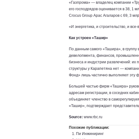
«Газпрома» — владелец компании «Тр
его господрядов оценивается в 38, 1 
Crocus Group Арас Агаларов с 69, 3 млр
«И энергетика, и строительство, и все-
Как устроен «Ташир»
По данным самого «Ташира», в группу 
девелопмента, финансов, промышленнос
бизнеса и индустрии развлечений: их 
структуры у Карапетяна нет — компа
Фонд» лишь частично выполняют эту ф
Большей частью фирм «Ташира» руково
адресам регистрации, в соседних каби
объединяет членство в саморегулируе
«Ташир», подтверждает представитель
Source:
www.rbc.ru
Похожие публикации:
Пи Инжиниринг