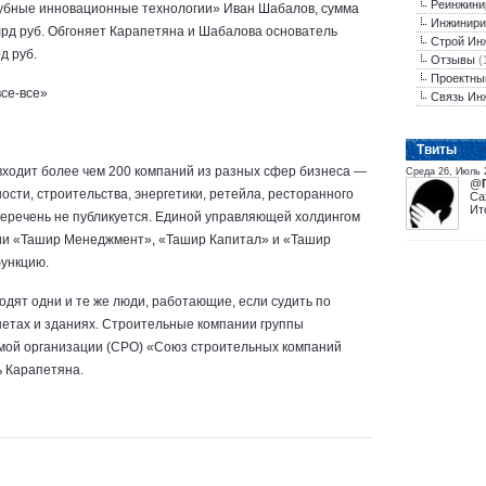
Реинжини
убные инновационные технологии» Иван Шабалов, сумма
Инжинири
млрд руб. Обгоняет Карапетяна и Шабалова основатель
Строй Ин
д руб.
Отзывы
(
Проектны
все-все»
Связь Ин
Tвиты
входит более чем 200 компаний из разных сфер бизнеса —
Среда 26, Июль 
@
ти, строительства, энергетики, ретейла, ресторанного
Са
Ит
перечень не публикуется. Единой управляющей холдингом
нии «Ташир Менеджмент», «Ташир Капитал» и «Ташир
ункцию.
дят одни и те же люди, работающие, если судить по
нетах и зданиях. Строительные компании группы
мой организации (СРО) «Союз строительных компаний
 Карапетяна.