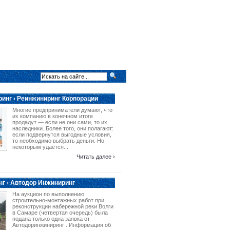
инг › Реинжиниринг Корпорации
Многие предприниматели думают, что
их компанию в конечном итоге
продадут — если не они сами, то их
наследники. Более того, они полагают:
если подвернутся выгодные условия,
то необходимо выбрать деньги. Но
некоторым удается...
Читать далее ›
г › Автодор Инжиниринг
На аукцион по выполнению
строительно-монтажных работ при
реконструкции набережной реки Волги
в Самаре (четвертая очередь) была
подана только одна заявка от
Автодоринжиниринг . Информация об