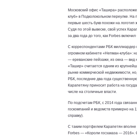
Московский офис «Ташира» расположе
клуб» в Подколокольном переулке. На 
первые шесть букв похожи на логотип ж
Судя по этой вывеске, свой успех Кар
за два года до того, как Forbes включи
С корреспондентами РБК миллиардер 
огромном кабинете «Непман-клуба»: н
— ереванские пейзажи, из окна — вид 
«Ташир» считается одним из крупнейш
рынке коммерческой недвижимости, но,
РБК, последние два года существенную
Карапетяну приносит работа на государс
числе на столичные власти.
По подсчетам РБК, с 2014 года связан
госкомпаний и ведомств примерно на 116
справку).
С таким портфелем Карапетян вполне м
Forbes — «Короли госзаказа — 2016». 