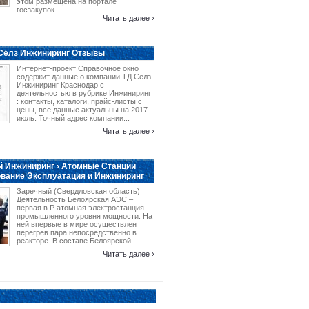
этом размещена на портале
госзакупок...
Читать далее ›
 Селз Инжиниринг Отзывы
Интернет-проект Справочное окно
содержит данные о компании ТД Селз-
Инжиниринг Краснодар с
деятельностью в рубрике Инжиниринг
: контакты, каталоги, прайс-листы с
цены, все данные актуальны на 2017
июль. Точный адрес компании...
Читать далее ›
 Инжиниринг › Атомные Станции
вание Эксплуатация и Инжиниринг
Заречный (Свердловская область)
Деятельность Белоярская АЭС –
первая в Р атомная электростанция
промышленного уровня мощности. На
ней впервые в мире осуществлен
перегрев пара непосредственно в
реакторе. В составе Белоярской...
Читать далее ›