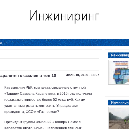
ТА
Реинжинир
арапетян оказался в топ-10
Июль 10, 2018 – 13:07
Как выяснил РБК, компании, связанные с группой
«Ташир» Самвела Карапетяна, в 2015 году получили
госзаказы стоимостью более 52 млрд руб. Как им
Инжинирин
удается выигрывать контракты Управделами
президента, ФСО и «Газпрома»?
Президент группы компаний «Ташир» Самвел
Карапетян (Фото: Роман Шеломенцев для РБК)