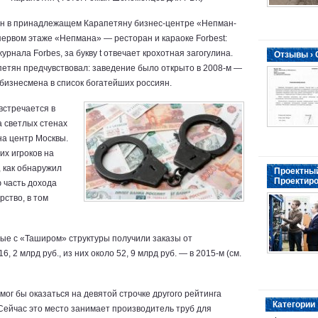
н в принадлежащем Карапетяну бизнес-центре «Непман-
первом этаже «Непмана» — ресторан и караоке Forbest:
урнала Forbes, за букву t отвечает крохотная загогулина.
Отзывы ›
апетян предчувствовал: заведение было открыто в 2008-м —
л бизнесмена в список богатейших россиян.
встречается в
а светлых стенах
на центр Москвы.
их игроков на
 как обнаружил
Проектный
Проектиро
 часть дохода
тво, в ​​том
ные с «Таширом» структуры получили заказы от
, 2 млрд руб., из них около 52, 9 млрд руб. — в 2015-м (см.
ог бы оказаться на девятой строчке другого рейтинга
Категории
Сейчас это место занимает производитель труб для