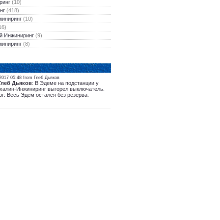
ринг
(10)
нг
(418)
жиниринг
(10)
16)
й Инжиниринг
(9)
жиниринг
(8)
2017 05:48 from Глеб Дьяков
Глеб Дьяков
: В Эдеме на подстанции у
халин-Инжиниринг выгорел выключатель.
ог: Весь Эдем остался без резерва.