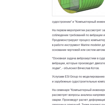
судостроении" и "Компьютерный инжене
На первом мероприятии рассмотрят з
соблюдении требований по вибрации и 
Продемонстрируют процесс компьютерн
в работе инструмент Marine modeler д
основании чертежей или систем автом
"Основная задача виброакустики в суд
вибрации, которые производит двигат
лодки", - объяснил Вячеслав Котов.
Услугами ESI Group по моделированию
и зарубежные судостроительные комп
На семинаре "Компьютерный инженерны
рассмотрят вопросы анализа напряже
сварки. Произведут расчет деформаци
сварочных операций. Также покажут р