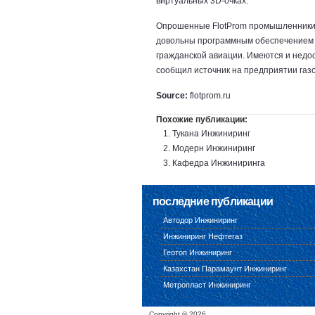
виртуальных 3D-очках.
Опрошенные FlotProm промышленники
довольны программным обеспечением E
гражданской авиации. Имеются и недост
сообщил источник на предприятии газ
Source:
flotprom.ru
Похожие публикации:
Тукана Инжиниринг
Модерн Инжиниринг
Кафедра Инжиниринга
последние публикации
Автодор Инжиниринг
Инжиниринг Нефтегаз
Геотоп Инжиниринг
Казахстан Парамаунт Инжиниринг
Метропласт Инжиниринг
Copyright ©
2026