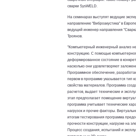
сварки SysWELD.
На семинарах выступят ведущие экспер
направлению "Виброакустика" в Европе
ведущий инженер направления "Сварка
Троянов.
"Компьютерный инженерный анализ нео
конструкцию. С помощью компьютерно
деформированное состояние в конкретн
насколько они удовлетворяют заложенн
Программное обеспечение, разработанн
первом в программе указывается тип к
свойства материалов. Программа созда
расчетов, выдает технические и экспл
этап предполагает помещение виртуал
программа учитывает технические хара
нагрузок и прочие факторы. Виртуаль
итогам тестирования программа предо
прочности конструкции, нагрузке на эл
Процесс создания, испытаний и эксплу