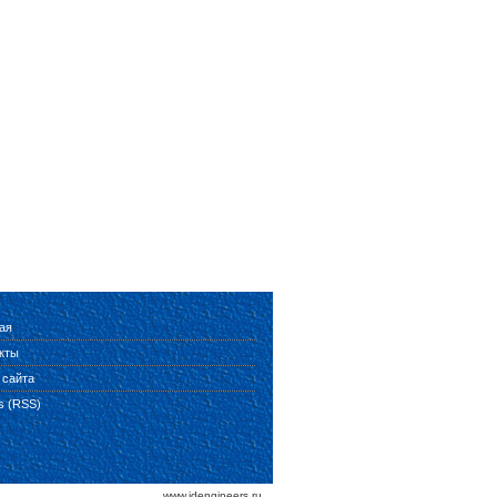
ая
кты
 сайта
es (RSS)
www.idengineers.ru