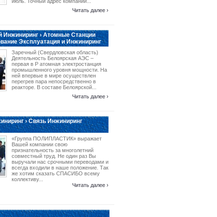
июль. Точный адрес компании...
Читать далее ›
 Инжиниринг › Атомные Станции
вание Эксплуатация и Инжиниринг
Заречный (Свердловская область)
Деятельность Белоярская АЭС –
первая в Р атомная электростанция
промышленного уровня мощности. На
ней впервые в мире осуществлен
перегрев пара непосредственно в
реакторе. В составе Белоярской...
Читать далее ›
иниринг › Связь Инжиниринг
«Группа ПОЛИПЛАСТИК» выражает
Вашей компании свою
признательность за многолетний
совместный труд. Не один раз Вы
выручали нас срочными переводами и
всегда входили в наше положение. Так
же хотим сказать СПАСИБО всему
коллективу...
Читать далее ›