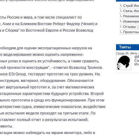
Строй Ин
Связь Ин
Реинжини
ты России и мира, в том числе специалист по
Инжинири
, Азии и на Ближнем Востоке Роберт Фидлер (Чехия) и
Отзывы
(
 и Сборка" по Восточной Европе и России Всеволод
Проектны
Tвиты
бходим для оценки эксплуатационных нагрузок на
Среда 26, Июль 
го моделирования можно оценить напряженно-
@
Са
ых узлах и оценить их устойчивость, а также сравнить,
Ит
ой прочности конструкции", - отметил Всеволод Троянов.
ое ESI Group, тестирует прототип на трех уровнях. На
онструкции, материал, оборудование. Обозначаются
ет виртуальный прототип и, за счет математических
уатационные характеристики будущего устройства. Второй
ьного прототипа в среду его функционирования. При этом
ктеристики судна, климатические показатели, воздействие
ные испытания модели проходят на третьем этапе. По
ставляет полный отчет о результатах испытаний,
ементы.
атации можно наблюдать на экране монитора, либо в