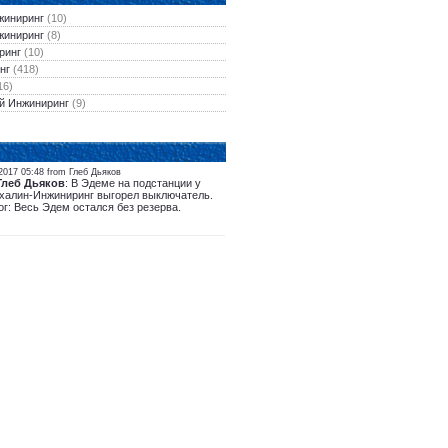
жиниринг
(10)
жиниринг
(8)
ринг
(10)
нг
(418)
16)
й Инжиниринг
(9)
2017 05:48 from Глеб Дьяков
Глеб Дьяков
: В Эдеме на подстанции у
халин-Инжиниринг выгорел выключатель.
ог: Весь Эдем остался без резерва.