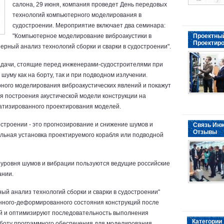
салона, 29 июня, компания проведет День передовых
технологий компьютерного моделирования в
судостроении. Мероприятие включает два семинара:
"Компьютерное моделирование виброакустики в
Проектный
Проектиро
рный анализ технологий сборки и сварки в судостроении".
адачи, стоящие перед инженерами-судостроителями при
шуму как на борту, так и при подводном излучении.
ого моделирования виброакустических явлений и покажут
ля построения акустической модели конструкции на
атизированного проектирования моделей.
остроении - это прогнозирование и снижение шумов и
Связь Инж
Отзывы
ельная установка проектируемого корабля или подводной
 уровня шумов и вибрации пользуются ведущие российские
ании.
й анализ технологий сборки и сварки в судостроении"
нного-деформированного состояния конструкций после
й и оптимизируют последовательность выполнения
Категории
аботу программного обеспечения для моделирования