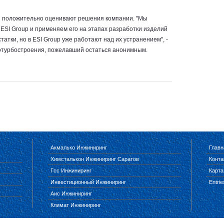
 положительно оценивают решения компании. "Мы
SI Group и применяем его на этапах разработки изделий
атки, но в ESI Group уже работают над их устранением", -
отурбостроения, пожелавший остаться анонимным.
Акмалько Инжиниринг
Главн
Химсталькон Инжиниринг Саратов
Конта
Гсс Инжиниринг
Карта
Инвестиционный Инжиниринг
Entri
Аис Инжиниринг
Климат Инжиниринг