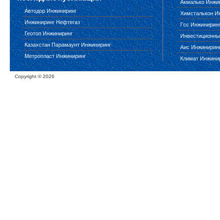
Акмалько Инжи
Автодор Инжиниринг
Химсталькон И
Инжиниринг Нефтегаз
Гсс Инжинирин
Геотоп Инжиниринг
Инвестиционны
Казахстан Парамаунт Инжиниринг
Аис Инжинирин
Метропласт Инжиниринг
Климат Инжини
Copyright ©
2026