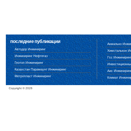
последние публикации
Акмалько Инжи
Автодор Инжиниринг
Химсталькон И
Инжиниринг Нефтегаз
Гсс Инжинирин
Геотоп Инжиниринг
Инвестиционны
Казахстан Парамаунт Инжиниринг
Аис Инжинирин
Метропласт Инжиниринг
Климат Инжини
Copyright ©
2026