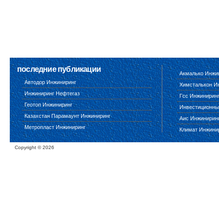
последние публикации
Акмалько Инжи
Автодор Инжиниринг
Химсталькон И
Инжиниринг Нефтегаз
Гсс Инжинирин
Геотоп Инжиниринг
Инвестиционны
Казахстан Парамаунт Инжиниринг
Аис Инжинирин
Метропласт Инжиниринг
Климат Инжини
Copyright ©
2026