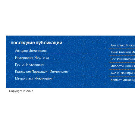
последние публикации
Акмалько Инжи
Автодор Инжиниринг
Химсталькон И
Инжиниринг Нефтегаз
Гсс Инжинирин
Геотоп Инжиниринг
Инвестиционны
Казахстан Парамаунт Инжиниринг
Аис Инжинирин
Метропласт Инжиниринг
Климат Инжини
Copyright ©
2026