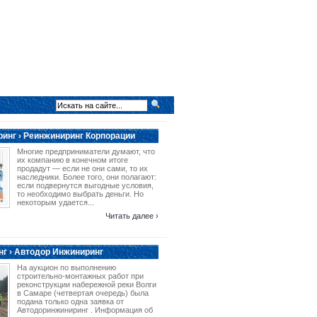
инг › Реинжиниринг Корпорации
Многие предприниматели думают, что
их компанию в конечном итоге
продадут — если не они сами, то их
наследники. Более того, они полагают:
если подвернутся выгодные условия,
то необходимо выбрать деньги. Но
некоторым удается...
Читать далее ›
г › Автодор Инжиниринг
На аукцион по выполнению
строительно-монтажных работ при
реконструкции набережной реки Волги
в Самаре (четвертая очередь) была
подана только одна заявка от
Автодоринжиниринг . Информация об