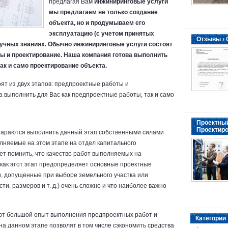
предлагая Вам
инжиниринговые услуги
мы предлагаем не только создание
объекта, но и продумываем его
эксплуатацию (с учетом принятых
Отзывы ›
аучных знаниях. Обычно инжиниринговые услуги состоят
ты и проектирование. Наша компания готова выполнить
ак и само проектирование объекта.
ят из двух этапов: предпроектные работы и
 выполнить для Вас как предпроектные работы, так и само
Проектный
Проектиро
стараются выполнить данный этап собственными силами
няемые на этом этапе на отдел капитального
ет помнить, что качество работ выполняемых на
 как этот этап предопределяет основные проектные
, допущенные при выборе земельного участка или
и, размеров и т. д.) очень сложно и что наиболее важно
т большой опыт выполнения предпроектных работ и
Категории
на данном этапе позволят в том числе сэкономить средства