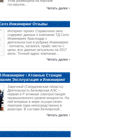
этом размещена на портале
госзакупок...
Читать далее ›
 Селз Инжиниринг Отзывы
Интернет-проект Справочное окно
содержит данные о компании ТД Селз-
Инжиниринг Краснодар с
деятельностью в рубрике Инжиниринг
: контакты, каталоги, прайс-листы с
цены, все данные актуальны на 2017
июль. Точный адрес компании...
Читать далее ›
 Инжиниринг › Атомные Станции
вание Эксплуатация и Инжиниринг
Заречный (Свердловская область)
Деятельность Белоярская АЭС –
первая в Р атомная электростанция
промышленного уровня мощности. На
ней впервые в мире осуществлен
перегрев пара непосредственно в
реакторе. В составе Белоярской...
Читать далее ›