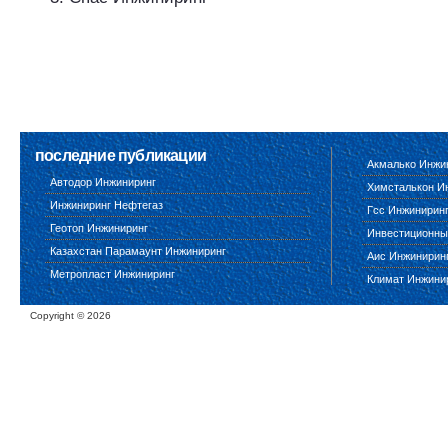
последние публикации
Акмалько Инжи
Автодор Инжиниринг
Химсталькон И
Инжиниринг Нефтегаз
Гсс Инжинирин
Геотоп Инжиниринг
Инвестиционны
Казахстан Парамаунт Инжиниринг
Аис Инжинирин
Метропласт Инжиниринг
Климат Инжини
Copyright ©
2026