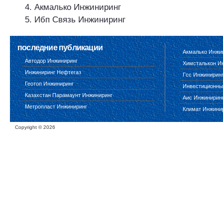
Акмалько Инжиниринг
Ибп Связь Инжиниринг
последние публикации
Акмалько Инжи
Автодор Инжиниринг
Химсталькон И
Инжиниринг Нефтегаз
Гсс Инжинирин
Геотоп Инжиниринг
Инвестиционны
Казахстан Парамаунт Инжиниринг
Аис Инжинирин
Метропласт Инжиниринг
Климат Инжини
Copyright ©
2026