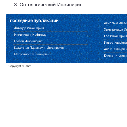
Онтологический Инжиниринг
последние публикации
Акмалько Инжи
Автодор Инжиниринг
Химсталькон И
Инжиниринг Нефтегаз
Гсс Инжинирин
Геотоп Инжиниринг
Инвестиционны
Казахстан Парамаунт Инжиниринг
Аис Инжинирин
Метропласт Инжиниринг
Климат Инжини
Copyright ©
2026