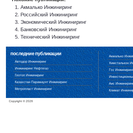
Акмалько Инжиниринг
Российский Инжиниринг
Экономический Инжиниринг
Банковский Инжиниринг
Технический Инжиниринг
последние публикации
Акмалько Инжи
Автодор Инжиниринг
Химсталькон И
Инжиниринг Нефтегаз
Гсс Инжинирин
Геотоп Инжиниринг
Инвестиционны
Казахстан Парамаунт Инжиниринг
Аис Инжинирин
Метропласт Инжиниринг
Климат Инжини
Copyright ©
2026