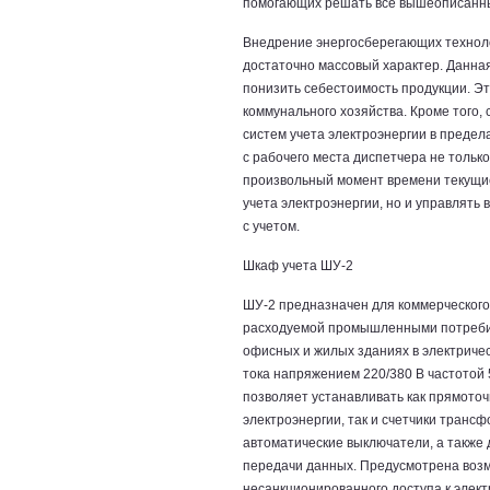
помогающих решать все вышеописанны
Внедрение энергосберегающих техноло
достаточно массовый характер. Данна
понизить себестоимость продукции. Э
коммунального хозяйства. Кроме того,
систем учета электроэнергии в предел
с рабочего места диспетчера не тольк
произвольный момент времени текущи
учета электроэнергии, но и управлять
с учетом.
Шкаф учета ШУ-2
ШУ-2 предназначен для коммерческого 
расходуемой промышленными потребит
офисных и жилых зданиях в электриче
тока напряжением 220/380 В частотой 
позволяет устанавливать как прямоточ
электроэнергии, так и счетчики транс
автоматические выключатели, а также 
передачи данных. Предусмотрена воз
несанкционированного доступа к элек