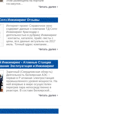
этом размещена на портале
госзакупок...
Читать далее ›
 Селз Инжиниринг Отзывы
Интернет-проект Справочное окно
содержит данные о компании ТД Селз-
Инжиниринг Краснодар с
деятельностью в рубрике Инжиниринг
: контакты, каталоги, прайс-листы с
цены, все данные актуальны на 2017
июль. Точный адрес компании...
Читать далее ›
 Инжиниринг › Атомные Станции
вание Эксплуатация и Инжиниринг
Заречный (Свердловская область)
Деятельность Белоярская АЭС –
первая в Р атомная электростанция
промышленного уровня мощности. На
ней впервые в мире осуществлен
перегрев пара непосредственно в
реакторе. В составе Белоярской...
Читать далее ›