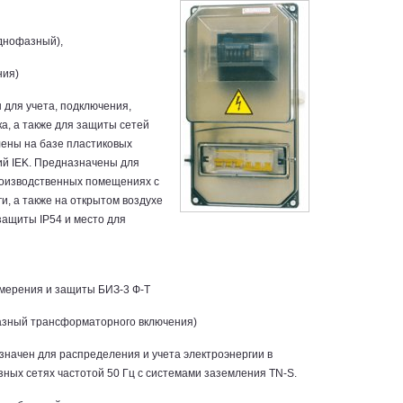
днофазный),
ния)
 для учета, подключения,
а, а также для защиты сетей
лены на базе пластиковых
ий IEK. Предназначены для
роизводственных помещениях с
, а также на открытом воздухе
защиты IP54 и место для
мерения и защиты БИЗ-3 Ф-Т
азный трансформаторного включения)
начен для распределения и учета электроэнергии в
ных сетях частотой 50 Гц с системами заземления TN-S.