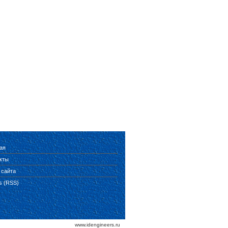
ая
кты
 сайта
es (RSS)
www.idengineers.ru