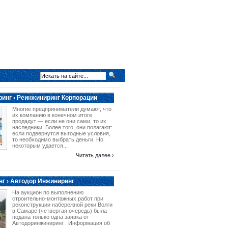
инг › Реинжиниринг Корпорации
Многие предприниматели думают, что
их компанию в конечном итоге
продадут — если не они сами, то их
наследники. Более того, они полагают:
если подвернутся выгодные условия,
то необходимо выбрать деньги. Но
некоторым удается...
Читать далее ›
г › Автодор Инжиниринг
На аукцион по выполнению
строительно-монтажных работ при
реконструкции набережной реки Волги
в Самаре (четвертая очередь) была
подана только одна заявка от
Автодоринжиниринг . Информация об