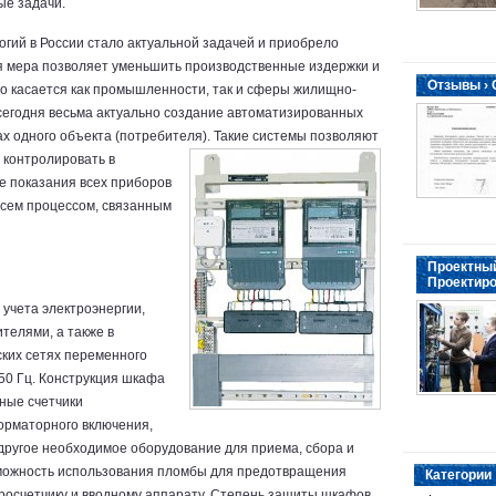
е задачи.
гий в России стало актуальной задачей и приобрело
я мера позволяет уменьшить производственные издержки и
Отзывы ›
то касается как промышленности, так и сферы жилищно-
 сегодня весьма актуально создание автоматизированных
ах одного объекта (потребителя).
Такие системы позволяют
о контролировать в
е показания всех приборов
 всем процессом, связанным
Проектный
Проектиро
учета электроэнергии,
елями, а также в
ских сетях переменного
50 Гц. Конструкция шкафа
ные счетчики
форматорного включения,
другое необходимое оборудование для приема, сбора и
можность использования пломбы для предотвращения
Категории
тросчетчику и вводному аппарату. Степень защиты шкафов