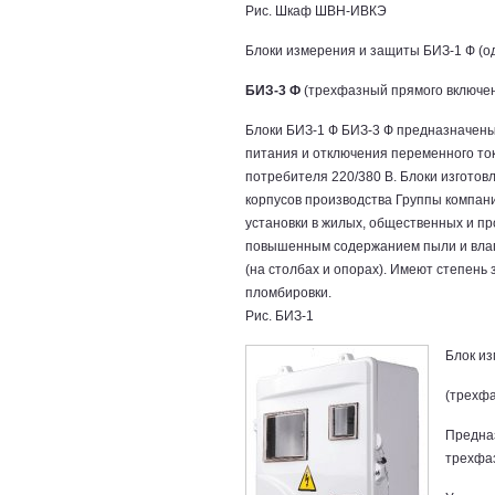
Рис. Шкаф ШВН-ИВКЭ
Блоки измерения и защиты БИЗ‑1 Ф (о
БИЗ‑3 Ф
(трехфазный прямого включе
Блоки БИЗ-1 Ф БИЗ-3 Ф предназначены
питания и отключения переменного ток
потребителя 220/380 В. Блоки изготов
корпусов производства Группы компан
установки в жилых, общественных и п
повышенным содержанием пыли и влаги
(на столбах и опорах). Имеют степень 
пломбировки.
Рис. БИЗ-1
Блок из
(трехф
Предназ
трехфаз