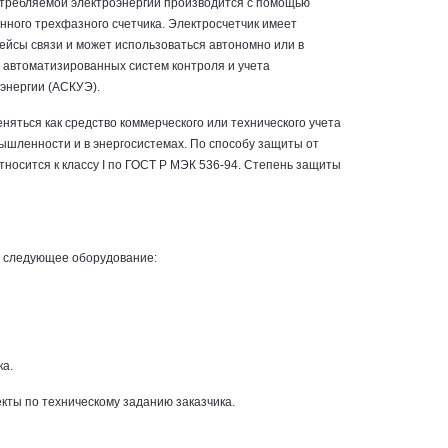
отребляемой электроэнергии производится с помощью
нного трехфазного счетчика. Электросчетчик имеет
йсы связи и может использоваться автономно или в
 автоматизированных систем контроля и учета
энергии (АСКУЭ).
яться как средство коммерческого или технического учета
ышленности и в энергосистемах. По способу защиты от
тносится к классу I по ГОСТ Р МЭК 536-94. Степень защиты
т следующее оборудование:
ка.
ты по техническому заданию заказчика.