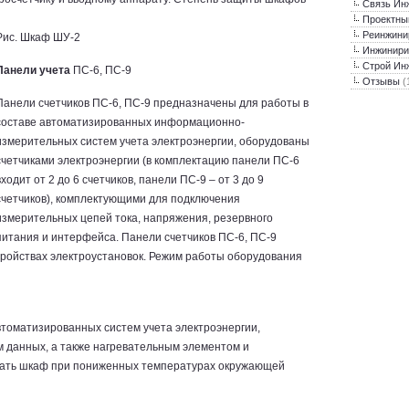
Связь Ин
Проектны
Реинжини
Рис. Шкаф ШУ-2
Инжинири
Строй Ин
Панели учета
ПС‑6, ПС‑9
Отзывы
(
Панели счетчиков ПС-6, ПС-9 предназначены для работы в
составе автоматизированных информационно-
измерительных систем учета электроэнергии, оборудованы
счетчиками электроэнергии (в комплектацию панели ПС‑6
входит от 2 до 6 счетчиков, панели ПС‑9 – от 3 до 9
счетчиков), комплектующими для подключения
измерительных цепей тока, напряжения, резервного
питания и интерфейса. Панели счетчиков ПС‑6, ПС‑9
ройствах электроустановок. Режим работы оборудования
втоматизированных систем учета электроэнергии,
м данных, а также нагревательным элементом и
овать шкаф при пониженных температурах окружающей