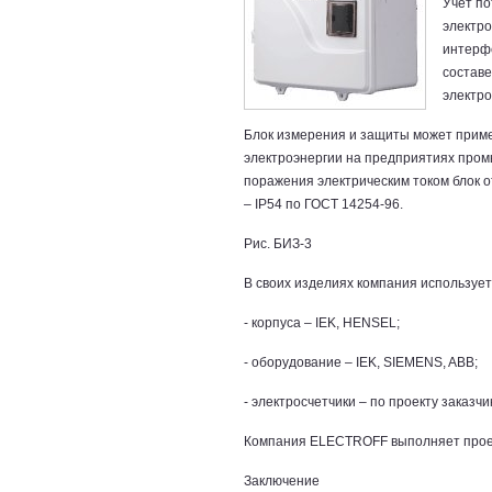
Учет п
электро
интерфе
составе
электро
Блок измерения и защиты может примен
электроэнергии на предприятиях пром
поражения электрическим током блок о
– IP54 по ГОСТ 14254-96.
Рис. БИЗ-3
В своих изделиях компания используе
- корпуса – IEK, HENSEL;
- оборудование – IEK, SIEMENS, ABB;
- электросчетчики – по проекту заказчи
Компания ELECTROFF выполняет проек
Заключение