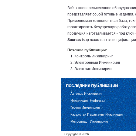
Всё вышеперечисленное оборудован
представляет собой готовые изделия,
Применяемая компонентная база, техн
гарантировать безупречную работу сво
продукция изготавливается «под ключ»
Source:
isup.ru
заказан в спецификации,
Похожие публикации:
Контроль Инжиниринг
Электронный Инжиниринг
Электрик Инжиниринг
последние публикации
Автодор Инжиниринг
Инжиниринг Нефтегаз
Геотоп Инжиниринг
Казахстан Парамаунт Инжиниринг
Метропласт Инжиниринг
Copyright ©
2026