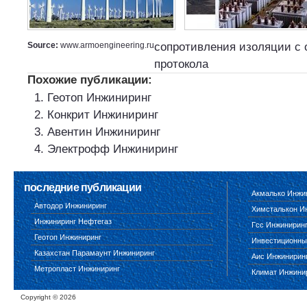
Source:
www.armoengineering.ru
сопротивления изоляции
с
протокола
Похожие публикации:
Геотоп Инжиниринг
Конкрит Инжиниринг
Авентин Инжиниринг
Электрофф Инжиниринг
последние публикации
Акмалько Инжи
Автодор Инжиниринг
Химсталькон И
Инжиниринг Нефтегаз
Гсс Инжинирин
Геотоп Инжиниринг
Инвестиционны
Казахстан Парамаунт Инжиниринг
Аис Инжинирин
Метропласт Инжиниринг
Климат Инжини
Copyright ©
2026