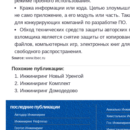
режиме пробного использования.
Кража информации или кода. Целью злоумышл
не само приложение, а его модуль или часть. Так
для конкурирующих компаний по разработке ПО.
Обход технических средств защиты авторских 
взломщика является снятие защиты от копирован
файлов, компьютерных игр, электронных книг дл
свободного распространения.
Source:
www.itsec.ru
Похожие публикации:
Инжиниринг Новый Уренгой
Инжиниринг Комплект
Инжиниринг Домодедово
последние публикации
Акмалько Инжи
Автодор Инжиниринг
Химсталькон И
Инжиниринг Нефтегаз
Гсс Инжинирин
Геотоп Инжиниринг
Инвестиционны