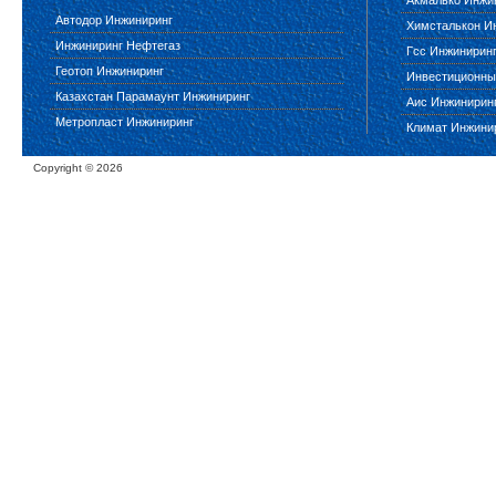
Акмалько Инжи
Автодор Инжиниринг
Химсталькон И
Инжиниринг Нефтегаз
Гсс Инжинирин
Геотоп Инжиниринг
Инвестиционны
Казахстан Парамаунт Инжиниринг
Аис Инжинирин
Метропласт Инжиниринг
Климат Инжини
Copyright ©
2026