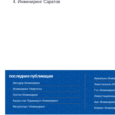
Инжиниринг Саратов
последние публикации
Акмалько Инжи
Автодор Инжиниринг
Химсталькон И
Инжиниринг Нефтегаз
Гсс Инжинирин
Геотоп Инжиниринг
Инвестиционны
Казахстан Парамаунт Инжиниринг
Аис Инжинирин
Метропласт Инжиниринг
Климат Инжини