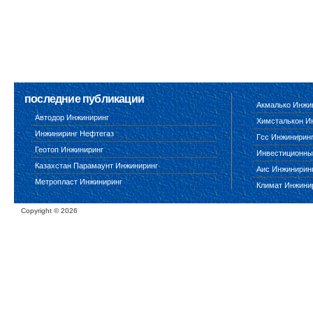
последние публикации
Акмалько Инжи
Автодор Инжиниринг
Химсталькон И
Инжиниринг Нефтегаз
Гсс Инжинирин
Геотоп Инжиниринг
Инвестиционны
Казахстан Парамаунт Инжиниринг
Аис Инжинирин
Метропласт Инжиниринг
Климат Инжини
Copyright ©
2026