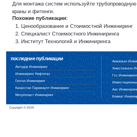
Для монтажа систем используйте
трубопроводную
краны и фитинги.
Похожие публикации:
Ценообразование и Стоимостной Инжиниринг
Специалист Стоимостного Инжиниринга
Институт Технологий и Инжиниринга
последние публикации
Акмалько Инжи
Автодор Инжиниринг
Химсталькон И
Инжиниринг Нефтегаз
Гсс Инжинирин
Геотоп Инжиниринг
Инвестиционны
Казахстан Парамаунт Инжиниринг
Аис Инжинирин
Метропласт Инжиниринг
Климат Инжини
Copyright ©
2026