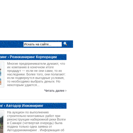
инг › Реинжиниринг Корпорации
Многие предприниматели думают, что
их компанию в конечном итоге
продадут — если не они сами, то их
наследники. Более того, они полагают:
если подвернутся выгодные условия,
то необходимо выбрать деньги. Но
некоторым удается...
Читать далее ›
г › Автодор Инжиниринг
На аукцион по выполнению
строительно-монтажных работ при
реконструкции набережной реки Волги
в Самаре (четвертая очередь) была
подана только одна заявка от
Автодоринжиниринг . Информация об