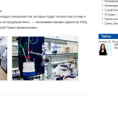
Реинжини
Инжинири
Строй Ин
ин
Отзывы
(
лодых специалистов, которые будут полностью готовы к
Проектны
ны на предприятиях», — прокомментировал директор НОЦ
Связь Ин
огий Павел Кривошапкин.
Tвиты
Четверг 20, Июль
@
ин