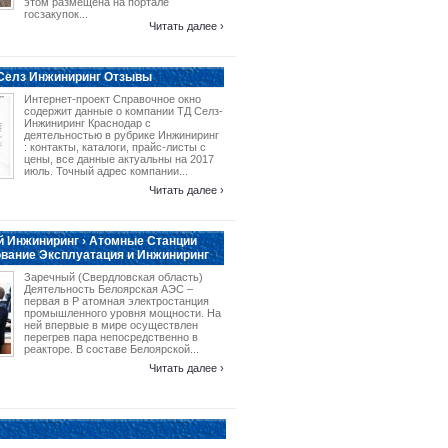
этом размещена на портале
госзакупок...
Читать далее ›
 Селз Инжиниринг Отзывы
Интернет-проект Справочное окно
содержит данные о компании ТД Селз-
Инжиниринг Краснодар с
деятельностью в рубрике Инжиниринг
: контакты, каталоги, прайс-листы с
цены, все данные актуальны на 2017
июль. Точный адрес компании...
Читать далее ›
 Инжиниринг › Атомные Станции
вание Эксплуатация и Инжиниринг
Заречный (Свердловская область)
Деятельность Белоярская АЭС –
первая в Р атомная электростанция
промышленного уровня мощности. На
ней впервые в мире осуществлен
перегрев пара непосредственно в
реакторе. В составе Белоярской...
Читать далее ›