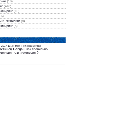
ринг
(10)
нг
(418)
жиниринг
(10)
16)
й Инжиниринг
(9)
жиниринг
(8)
 2017 11:34 from Петинец Богдан
Петинец Богдан
: как правильно
жиниринг или инженеринг?