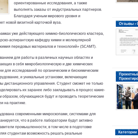
ориентированные исследования, а также
выполнять заказы от индустриальных партнеров.
Благодаря ученым мирового уровня и
т новой визитной карточкой вуза.
Отзывы ›
рамках уже действующего химико-биологического кластера,
ерско-аспирантскую кафедру химии и молекулярной
химия передовых материалов и технологий» (SCAMT).
анием для работы в различных научных областях и
чающих в себя микробиологическую и две химических
ии для исследований по органическим и биохимическим
Проектный
рудование, и уникальные установки, включающие
Проектиро
мы дистанционного управления. Студент сможет не только
оделировать их заранее либо закладывать в процесс какие-
 образом, обучающиеся будут и проводить теоретические
и на практике.
удована современными микроскопами, системами для
анируется, что в работе лаборатории будут активно
авители промышленности, в том числе в подготовке
Категории
вляя студентам возможность решать реальные