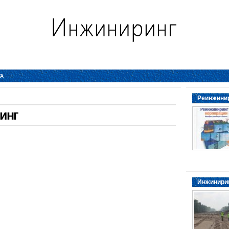
ТА
Реинжинир
инг
Инжинирин