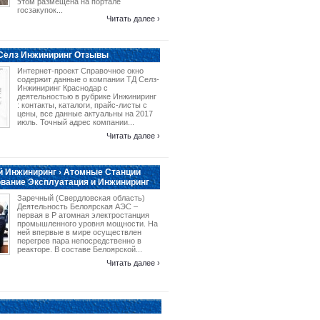
этом размещена на портале
госзакупок...
Читать далее ›
 Селз Инжиниринг Отзывы
Интернет-проект Справочное окно
содержит данные о компании ТД Селз-
Инжиниринг Краснодар с
деятельностью в рубрике Инжиниринг
: контакты, каталоги, прайс-листы с
цены, все данные актуальны на 2017
июль. Точный адрес компании...
Читать далее ›
 Инжиниринг › Атомные Станции
вание Эксплуатация и Инжиниринг
Заречный (Свердловская область)
Деятельность Белоярская АЭС –
первая в Р атомная электростанция
промышленного уровня мощности. На
ней впервые в мире осуществлен
перегрев пара непосредственно в
реакторе. В составе Белоярской...
Читать далее ›