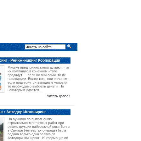
инг › Реинжиниринг Корпорации
Многие предприниматели думают, что
их компанию в конечном итоге
продадут — если не они сами, то их
наследники. Более того, они полагают:
если подвернутся выгодные условия,
то необходимо выбрать деньги. Но
некоторым удается...
Читать далее ›
г › Автодор Инжиниринг
На аукцион по выполнению
строительно-монтажных работ при
реконструкции набережной реки Волги
в Самаре (четвертая очередь) была
подана только одна заявка от
Автодоринжиниринг . Информация об