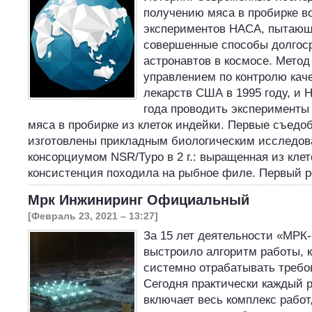
получению мяса в пробирке в
экспериментов НАСА, пытающ
совершенные способы долгоср
астронавтов в космосе. Мето
управлением по контролю каче
лекарств США в 1995 году, и 
года проводить эксперименты
мяса в пробирке из клеток индейки. Первые съед
изготовлены прикладным биологическим исследов
консорциумом NSR/Туро в 2 г.: выращенная из клет
консистенция походила на рыбное филе. Первый
Мрк Инжиниринг Официальный
[Февраль 23, 2021 – 13:27]
За 15 лет деятельности «МРК
выстроило алгоритм работы, 
системно отрабатывать требов
Сегодня практически каждый 
включает весь комплекс работ