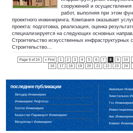
сооружений и осуществления
работ, выполняя при этом фун
проектного инжиниринга. Компания оказывает услу
проекта: подготовка, реализация, оценка результат
специализируется на следующих основных направ
Строительство искусственных инфраструктурных 
Строительство…
Page 8 of 24
« First
1
2
3
4
5
6
7
8
9
10
16
17
18
19
20
21
22
23
24
последние публикации
Акмалько Инжи
Автодор Инжиниринг
Химсталькон И
Инжиниринг Нефтегаз
Гсс Инжинирин
Геотоп Инжиниринг
Инвестиционны
Казахстан Парамаунт Инжиниринг
Аис Инжинирин
Метропласт Инжиниринг
Климат Инжини