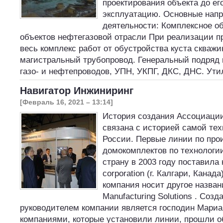
проектирования объекта до его
эксплуатацию. Основные нап
деятельности: Комплексное о
объектов нефтегазовой отрасли При реализации п
весь комплекс работ от обустройства куста скважи
магистральный трубопровод. Генеральный подряд 
газо- и нефтепроводов, УПН, УКПГ, ДКС, ДНС. Ут
Навигатор Инжиниринг
[Февраль 16, 2021 – 13:14]
История создания Ассоциаци
связана с историей самой тех
России. Первые линии по про
домокомплектов по технологи
страну в 2003 году поставила
corporation (г. Калгари, Канада
компания носит другое назва
Manufacturing Solutions . Созд
руководителем компании является господин Мариа
компаниями, которые установили линии, прошли о