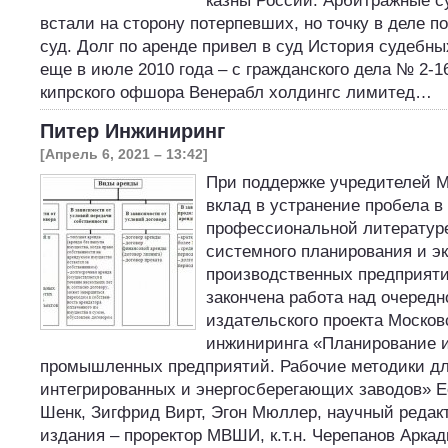
казны России. Арбитражные с
встали на сторону потерпевших, но точку в деле 
суд. Долг по аренде привел в суд История судебн
еще в июле 2010 года – с гражданского дела № 2-16
кипрского офшора Венерабл холдингс лимитед…
Питер Инжиниринг
[Апрель 6, 2021 – 13:42]
При поддержке учредителей 
вклад в устранение пробела в
профессиональной литературе
системного планирования и э
производственных предприятий
закончена работа над очередн
издательского проекта Моско
инжиниринга «Планирование и
промышленных предприятий. Рабочие методики дл
интегрированных и энергосберегающих заводов» 
Шенк, Зигфрид Вирт, Эгон Мюллер, научный редакт
издания – проректор МВШИ, к.т.н. Черепанов Арк